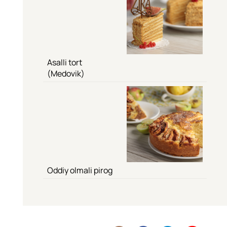
Asalli tort
(Medovik)
Oddiy olmali pirog