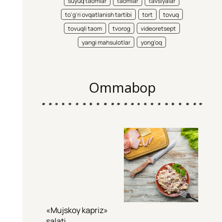
suyuq taomlar
taomlar
tavsiyalar
to'g'ri ovqatlanish tartibi
tort
tovuq
tovuqli taom
tvorog
videoretsept
yangi mahsulotlar
yong'oq
Ommabop
«Mujskoy kapriz»
salati