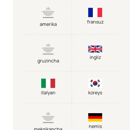
fransuz
amerika
ingliz
gruzincha
italyan
koreys
nemis
meksikancha