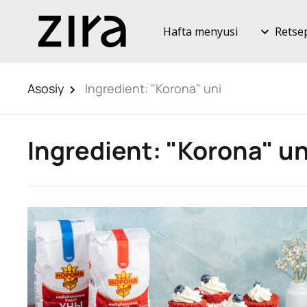
Hafta menyusi
Retse
Asosiy
Ingredient:
"Korona" uni
Ingredient:
"Korona" un