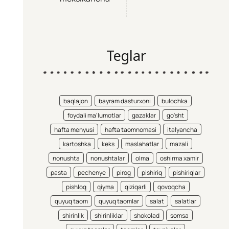
Teglar
baqlajon
bayram dasturxoni
bulochka
foydali ma'lumotlar
gazaklar
go'sht
hafta menyusi
hafta taomnomasi
italyancha
kartoshka
keks
maslahatlar
mazali
nonushta
nonushtalar
olma
oshirma xamir
pasta
pechenye
pirog
pishiriq
pishiriqlar
pishloq
qiyma
qiziqarli
qovoqcha
quyuq taom
quyuq taomlar
salat
salatlar
shirinlik
shirinliklar
shokolad
somsa