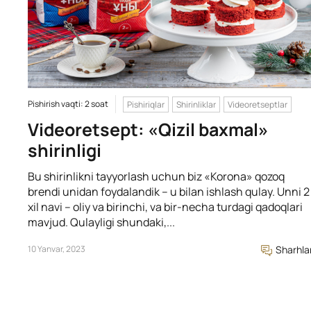
Pishirish vaqti: 2 soat
Pishiriqlar
Shirinliklar
Videoretseptlar
Videoretsept: «Qizil baxmal»
shirinligi
Bu shirinlikni tayyorlash uchun biz «Korona» qozoq
brendi unidan foydalandik – u bilan ishlash qulay. Unni 2
xil navi – oliy va birinchi, va bir-necha turdagi qadoqlari
mavjud. Qulayligi shundaki,...
10 Yanvar, 2023
Sharhla