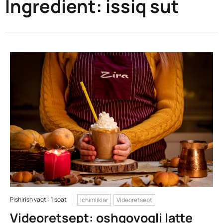
Ingredient:
issiq sut
Pishirish vaqti: 1 soat
Ichimliklar
Videoretsept
Videoretsept: oshqovoqli latte