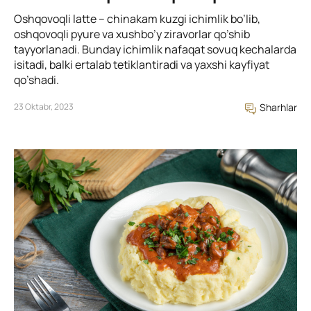
Oshqovoqli latte – chinakam kuzgi ichimlik bo’lib,
oshqovoqli pyure va xushbo’y ziravorlar qo’shib
tayyorlanadi. Bunday ichimlik nafaqat sovuq kechalarda
isitadi, balki ertalab tetiklantiradi va yaxshi kayfiyat
qo’shadi.
23 Oktabr, 2023
Sharhlar