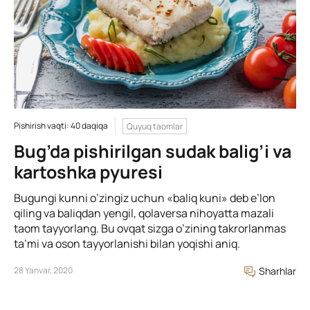
Pishirish vaqti: 40 daqiqa
Quyuq taomlar
Bug’da pishirilgan sudak balig’i va
kartoshka pyuresi
Bugungi kunni o’zingiz uchun «baliq kuni» deb e’lon
qiling va baliqdan yengil, qolaversa nihoyatta mazali
taom tayyorlang. Bu ovqat sizga o’zining takrorlanmas
ta’mi va oson tayyorlanishi bilan yoqishi aniq.
28 Yanvar, 2020
Sharhlar