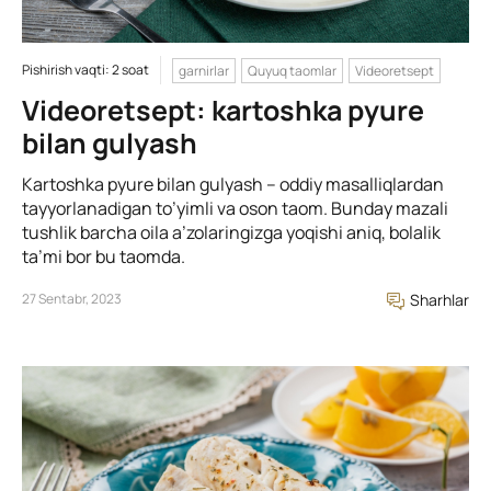
Pishirish vaqti: 2 soat
garnirlar
Quyuq taomlar
Videoretsept
Videoretsept: kartoshka pyure
bilan gulyash
Kartoshka pyure bilan gulyash – oddiy masalliqlardan
tayyorlanadigan to’yimli va oson taom. Bunday mazali
tushlik barcha oila a’zolaringizga yoqishi aniq, bolalik
ta’mi bor bu taomda.
27 Sentabr, 2023
Sharhlar