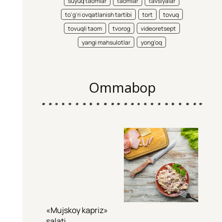
suyuq taomlar
taomlar
tavsiyalar
to'g'ri ovqatlanish tartibi
tort
tovuq
tovuqli taom
tvorog
videoretsept
yangi mahsulotlar
yong'oq
Ommabop
«Mujskoy kapriz»
salati