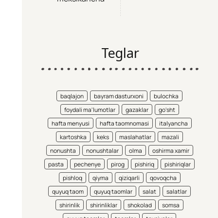
Teglar
baqlajon
bayram dasturxoni
bulochka
foydali ma'lumotlar
gazaklar
go'sht
hafta menyusi
hafta taomnomasi
italyancha
kartoshka
keks
maslahatlar
mazali
nonushta
nonushtalar
olma
oshirma xamir
pasta
pechenye
pirog
pishiriq
pishiriqlar
pishloq
qiyma
qiziqarli
qovoqcha
quyuq taom
quyuq taomlar
salat
salatlar
shirinlik
shirinliklar
shokolad
somsa