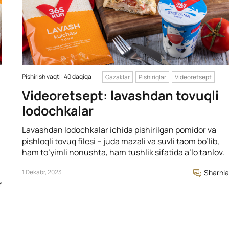
Pishirish vaqti: 40 daqiqa
Gazaklar
Pishiriqlar
Videoretsept
Videoretsept: lavashdan tovuqli
lodochkalar
Lavashdan lodochkalar ichida pishirilgan pomidor va
pishloqli tovuq filesi – juda mazali va suvli taom bo’lib,
ham to’yimli nonushta, ham tushlik sifatida a’lo tanlov.
1 Dekabr, 2023
Sharhla
r