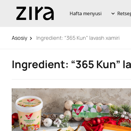
Hafta menyusi
Retse
Asosiy
Ingredient:
“365 Kun” lavash xamiri
Ingredient:
“365 Kun” l