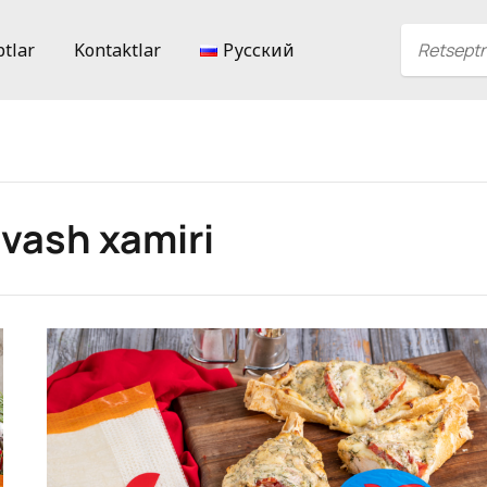
ptlar
Kontaktlar
Русский
avash xamiri