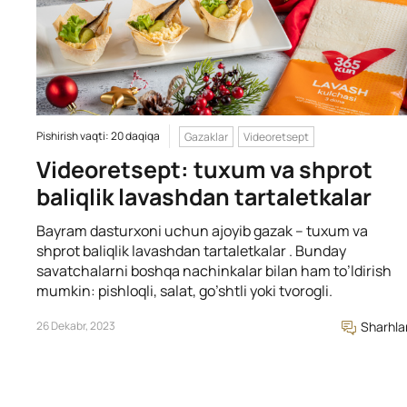
Pishirish vaqti: 20 daqiqa
Gazaklar
Videoretsept
Videoretsept: tuxum va shprot
baliqlik lavashdan tartaletkalar
Bayram dasturxoni uchun ajoyib gazak – tuxum va
shprot baliqlik lavashdan tartaletkalar . Bunday
savatchalarni boshqa nachinkalar bilan ham to’ldirish
mumkin: pishloqli, salat, go’shtli yoki tvorogli.
26 Dekabr, 2023
Sharhla