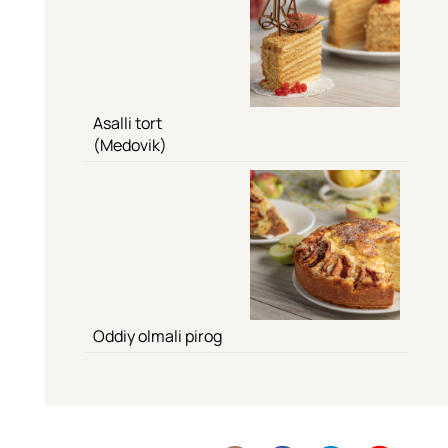
Asalli tort
(Medovik)
Oddiy olmali pirog