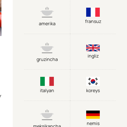
fransuz
amerika
ingliz
gruzincha
italyan
koreys
r
nemis
meksikancha