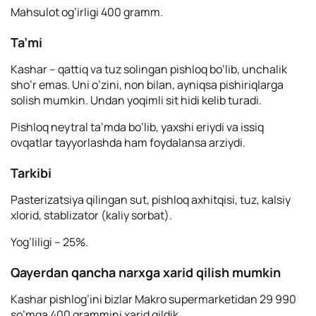
Mahsulot og’irligi 400 gramm.
Ta’mi
Кashar – qattiq va tuz solingan pishloq bo’lib, unchalik
sho’r emas. Uni o’zini, non bilan, ayniqsa pishiriqlarga
solish mumkin. Undan yoqimli sit hidi kelib turadi.
Pishloq neytral ta’mda bo’lib, yaxshi eriydi va issiq
ovqatlar tayyorlashda ham foydalansa arziydi.
Tarkibi
Pasterizatsiya qilingan sut, pishloq axhitqisi, tuz, kalsiy
xlorid, stablizator (kaliy sorbat).
Yog’liligi – 25%.
Qayerdan qancha narxga xarid qilish mumkin
Kashar pishlog’ini bizlar Makro supermarketidan 29 990
so’mga 400 grammini xarid qildik.