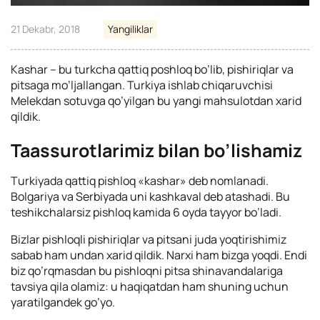
21 Dekabr, 2018
Yangiliklar
Кashar – bu turkcha qattiq poshloq bo’lib, pishiriqlar va
pitsaga mo’ljallangan. Turkiya ishlab chiqaruvchisi
Melekdan sotuvga qo’yilgan bu yangi mahsulotdan xarid
qildik.
Taassurotlarimiz bilan bo’lishamiz
Тurkiyada qattiq pishloq «kashar» deb nomlanadi.
Bolgariya va Serbiyada uni kashkaval deb atashadi. Bu
teshikchalarsiz pishloq kamida 6 oyda tayyor bo’ladi.
Bizlar pishloqli pishiriqlar va pitsani juda yoqtirishimiz
sabab ham undan xarid qildik. Narxi ham bizga yoqdi. Endi
biz qo’rqmasdan bu pishloqni pitsa shinavandalariga
tavsiya qila olamiz: u haqiqatdan ham shuning uchun
yaratilgandek go’yo.