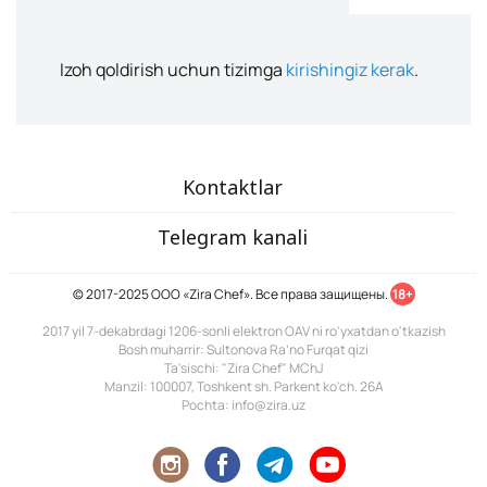
Izoh qoldirish uchun tizimga
kirishingiz kerak
.
Kontaktlar
Telegram kanali
© 2017-2025 ООО «Zira Chef». Все права защищены.
18+
2017 yil 7-dekabrdagi 1206-sonli elektron OAV ni ro'yxatdan o'tkazish
Bosh muharrir: Sultonova Ra’no Furqat qizi
Ta'sischi: "Zira Chef" MChJ
Manzil: 100007, Toshkent sh. Parkent ko'ch. 26A
Pochta: info@zira.uz