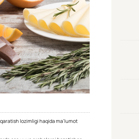
qaratish lozimligi haqida ma’lumot