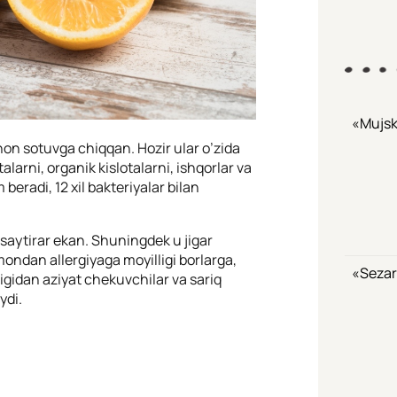
«Mujsk
hon sotuvga chiqqan. Hozir ular o’zida
alarni, organik kislotalarni, ishqorlar va
beradi, 12 xil bakteriyalar bilan
asaytirar ekan. Shuningdek u jigar
ondan allergiyaga moyilligi borlarga,
«Sezar
gidan aziyat chekuvchilar va sariq
ydi.