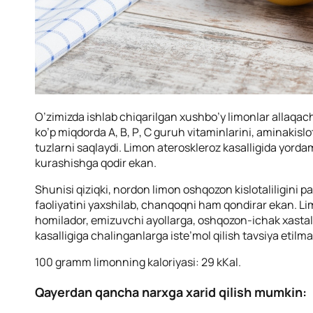
O’zimizda ishlab chiqarilgan xushbo’y limonlar allaqac
ko’p miqdorda А, В, Р, С guruh vitaminlarini, aminakislot
tuzlarni saqlaydi. Limon ateroskleroz kasalligida yordam 
kurashishga qodir ekan.
Shunisi qiziqki, nordon limon oshqozon kislotaliligini p
faoliyatini yaxshilab, chanqoqni ham qondirar ekan. Lim
homilador, emizuvchi ayollarga, oshqozon-ichak xastali
kasalligiga chalinganlarga iste’mol qilish tavsiya etilma
100 gramm limonning kaloriyasi: 29 kKal.
Qayerdan qancha narxga xarid qilish mumkin: