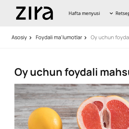
Hafta menyusi
Retse
Asosiy
Foydali ma'lumotlar
Oy uchun foydal
Oy uchun foydali mahsu