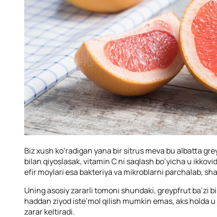
Biz xush ko’radigan yana bir sitrus meva bu albatta gre
bilan qiyoslasak, vitamin C ni saqlash bo’yicha u ikkovi
efir moylari esa bakteriya va mikroblarni parchalab, sh
Uning asosiy zararli tomoni shundaki, greypfrut ba’zi bir
haddan ziyod iste’mol qilish mumkin emas, aks holda u 
zarar keltiradi.