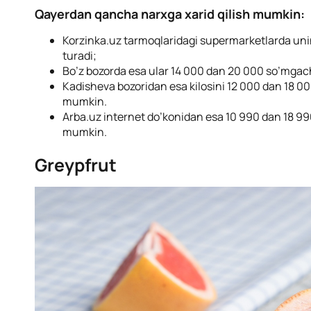
Qayerdan qancha narxga xarid qilish mumkin:
Korzinka.uz tarmoqlaridagi supermarketlarda uni
turadi;
Bo’z bozorda esa ular 14 000 dan 20 000 so’mgac
Kadisheva bozoridan esa kilosini 12 000 dan 18 0
mumkin.
Arba.uz internet do’konidan esa 10 990 dan 18 99
mumkin.
Greypfrut