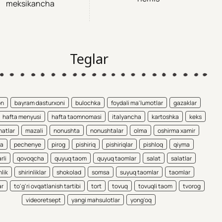
meksikancha
Teglar
on
bayram dasturxoni
bulochka
foydali ma'lumotlar
gazaklar
hafta menyusi
hafta taomnomasi
italyancha
kartoshka
keks
atlar
mazali
nonushta
nonushtalar
olma
oshirma xamir
ta
pechenye
pirog
pishiriq
pishiriqlar
pishloq
qiyma
rli
qovoqcha
quyuq taom
quyuq taomlar
salat
salatlar
nlik
shirinliklar
shokolad
somsa
suyuq taomlar
taomlar
ar
to'g'ri ovqatlanish tartibi
tort
tovuq
tovuqli taom
tvorog
videoretsept
yangi mahsulotlar
yong'oq