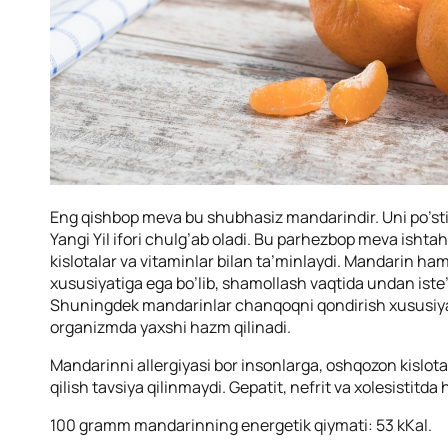
Eng qishbop meva bu shubhasiz mandarindir. Uni po’s
Yangi Yil ifori chulg’ab oladi. Bu parhezbop meva ishta
kislotalar va vitaminlar bilan ta’minlaydi. Mandarin ha
xususiyatiga ega bo’lib, shamollash vaqtida undan iste’
Shuningdek mandarinlar chanqoqni qondirish xususiyat
organizmda yaxshi hazm qilinadi.
Mandarinni allergiyasi bor insonlarga, oshqozon kislot
qilish tavsiya qilinmaydi. Gepatit, nefrit va xolesistitda
100 gramm mandarinning energetik qiymati: 53 kKal.