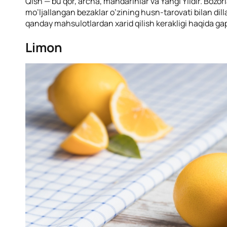
Qish — bu qor, archa, mandarinlar va Yangi Yildir. Bozo
mo’ljallangan bezaklar o’zining husn-tarovati bilan dill
qanday mahsulotlardan xarid qilish kerakligi haqida gap
Limon