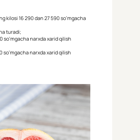
ng kilosi 16 290 dan 27 590 so’mgacha
ha turadi;
00 so’mgacha narxda xarid qilish
0 so’mgacha narxda xarid qilish