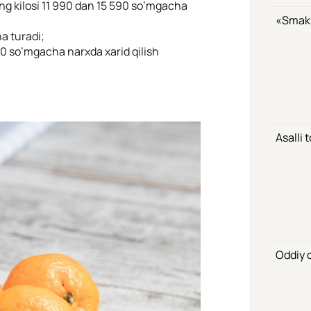
ng kilosi 11 990 dan 15 590 so’mgacha
«Smak»
a turadi;
00 so’mgacha narxda xarid qilish
Asalli 
Oddiy o