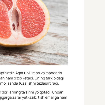
ypfrutdir. Agar uni limon va mandarin
dan ham o’zib ketadi. Uning tarkibidagi
amollashda tuzalishni tezlashtiradi.
 dorilarning ta’sirini yo’qotadi. Undan
jigarga zarar yetkazib, tish emaliga ham