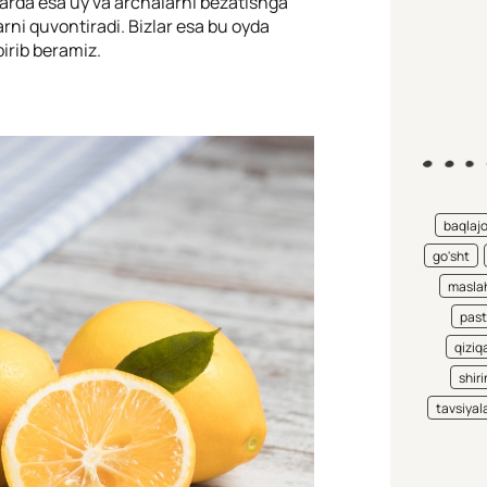
rlarda esa uy va archalarni bezatishga
arni quvontiradi. Bizlar esa bu oyda
irib beramiz.
baqlaj
go'sht
maslah
pas
qiziqa
shiri
tavsiyal