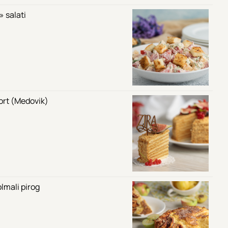
 salati
tort (Medovik)
lmali pirog