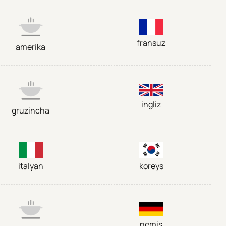
fransuz
amerika
ingliz
gruzincha
italyan
koreys
nemis