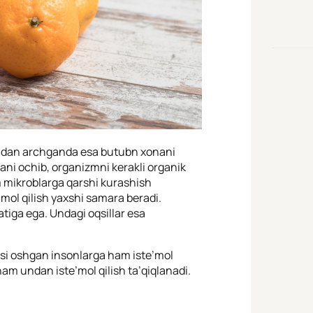
tidan archganda esa butubn xonani
hani ochib, organizmni kerakli organik
m mikroblarga qarshi kurashish
mol qilish yaxshi samara beradi.
iga ega. Undagi oqsillar esa
asi oshgan insonlarga ham iste’mol
 ham undan iste’mol qilish ta’qiqlanadi.