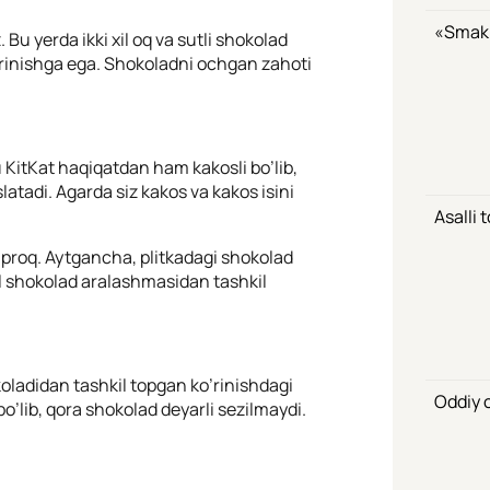
«Smak»
u yerda ikki xil oq va sutli shokolad
o’rinishga ega. Shokoladni ochgan zahoti
KitKat haqiqatdan ham kakosli bo’lib,
atadi. Agarda siz kakos va kakos isini
Asalli 
’proq. Aytgancha, plitkadagi shokolad
 xil shokolad aralashmasidan tashkil
okoladidan tashkil topgan ko’rinishdagi
Oddiy o
o’lib, qora shokolad deyarli sezilmaydi.