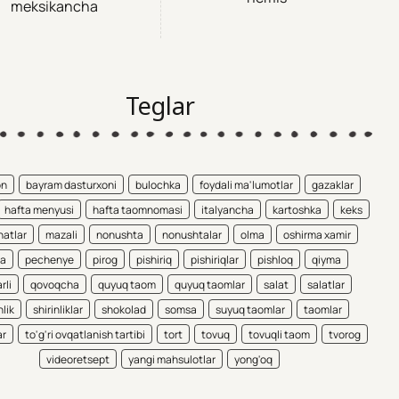
meksikancha
Teglar
on
bayram dasturxoni
bulochka
foydali ma'lumotlar
gazaklar
hafta menyusi
hafta taomnomasi
italyancha
kartoshka
keks
atlar
mazali
nonushta
nonushtalar
olma
oshirma xamir
ta
pechenye
pirog
pishiriq
pishiriqlar
pishloq
qiyma
rli
qovoqcha
quyuq taom
quyuq taomlar
salat
salatlar
nlik
shirinliklar
shokolad
somsa
suyuq taomlar
taomlar
ar
to'g'ri ovqatlanish tartibi
tort
tovuq
tovuqli taom
tvorog
videoretsept
yangi mahsulotlar
yong'oq