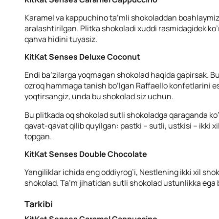
Karamel va kappuchino ta’mli shokoladdan boahlaymiz. B
aralashtirilgan. Plitka shokoladi xuddi rasmidagidek k
qahva hidini tuyasiz.
KitKat Senses Deluxe Coconut
Endi ba’zilarga yoqmagan shokolad haqida gapirsak. Bu 
ozroq hammaga tanish bo’lgan Raffaello konfetlarini esl
yoqtirsangiz, unda bu shokolad siz uchun.
Bu plitkada oq shokolad sutli shokoladga qaraganda ko
qavat-qavat qilib quyilgan: pastki – sutli, ustkisi – ikki
topgan.
KitKat Senses Double Chocolate
Yangiliklar ichida eng oddiyrog’i, Nestlening ikki xil sh
shokolad. Ta’m jihatidan sutli shokolad ustunlikka ega b
Tarkibi