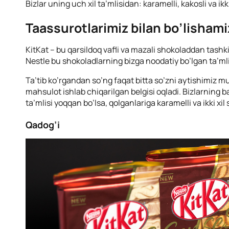
Bizlar uning uch xil ta’mlisidan: karamelli, kakosli va ikki
Taassurotlarimiz bilan bo’lishami
KitKat – bu qarsildoq vafli va mazali shokoladdan tashkil
Nestle bu shokoladlarning bizga noodatiy bo’lgan ta’mli
Ta’tib ko’rgandan so’ng faqat bitta so’zni aytishimiz 
mahsulot ishlab chiqarilgan belgisi oqladi. Bizlarning b
ta’mlisi yoqqan bo’lsa, qolganlariga karamelli va ikki xil 
Qadog’i