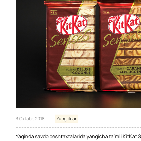
3 Oktabr, 2018
Yangiliklar
Yaqinda savdo peshtaxtalarida yangicha ta’mli KitKat S