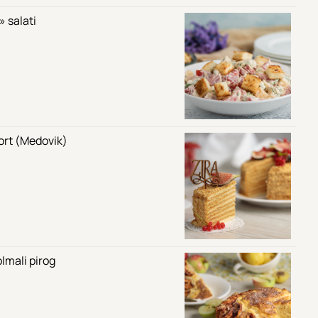
 salati
tort (Medovik)
lmali pirog