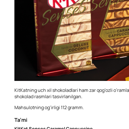
KitKatning uch xil shokoladlari ham zar qog’ozli o’ramla
shokolad rasmlari tasvirlanilgan.
Mahsulotning og’irligi 112 gramm.
Ta’mi
KitKat Senses Caramel Cappuccino