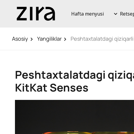
Hafta menyusi
Retse
Asosiy
Yangiliklar
Peshtaxtalatdagi qiziqarl
Peshtaxtalatdagi qiziq
KitKat Senses