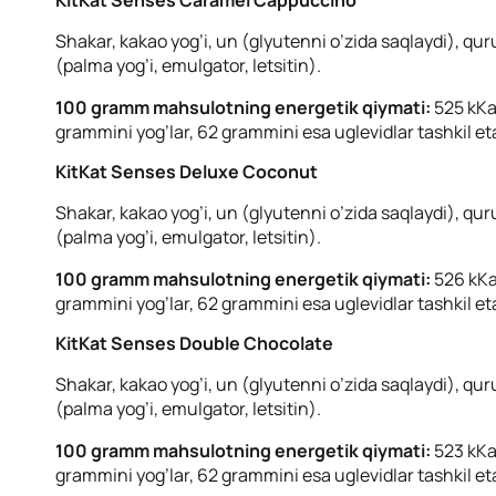
KitKat Senses Caramel Cappuccino
Shakar, kakao yog’i, un (glyutenni o’zida saqlaydi), qu
(palma yog’i, emulgator, letsitin).
100 gramm mahsulotning energetik qiymati:
525 kKal
grammini yog’lar, 62 grammini esa uglevidlar tashkil et
KitKat Senses Deluxe Coconut
Shakar, kakao yog’i, un (glyutenni o’zida saqlaydi), qu
(palma yog’i, emulgator, letsitin).
100 gramm mahsulotning energetik qiymati:
526 kKal
grammini yog’lar, 62 grammini esa uglevidlar tashkil et
KitKat Senses Double Chocolate
Shakar, kakao yog’i, un (glyutenni o’zida saqlaydi), qu
(palma yog’i, emulgator, letsitin).
100 gramm mahsulotning energetik qiymati:
523 kKal
grammini yog’lar, 62 grammini esa uglevidlar tashkil et