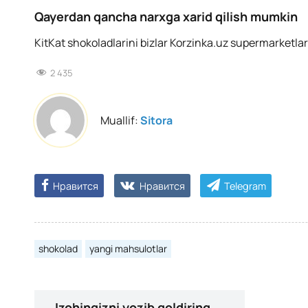
Qayerdan qancha narxga xarid qilish mumkin
KitKat shokoladlarini bizlar Korzinka.uz supermarketlar
2 435
Muallif:
Sitora
Нравится
Нравится
Telegram
shokolad
yangi mahsulotlar
Izohingizni yozib qoldiring