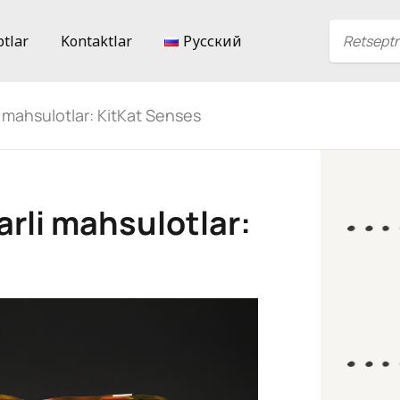
ptlar
Kontaktlar
Русский
i mahsulotlar: KitKat Senses
arli mahsulotlar: