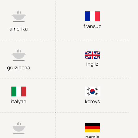
fransuz
amerika
ingliz
gruzincha
italyan
koreys
nemis