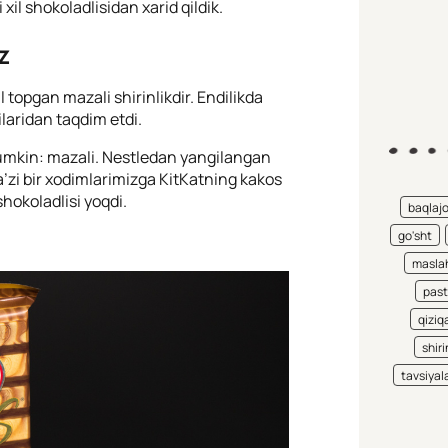
 xil shokoladlisidan xarid qildik.
z
 topgan mazali shirinlikdir. Endilikda
laridan taqdim etdi.
mumkin: mazali. Nestledan yangilangan
a’zi bir xodimlarimizga KitKatning kakos
shokoladlisi yoqdi.
baqlaj
go'sht
maslah
pas
qiziqa
shiri
tavsiyal