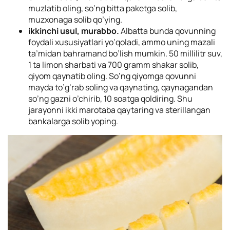
muzlatib oling, so’ng bitta paketga solib,
muzxonaga solib qo’ying.
ikkinchi usul, murabbo.
Albatta bunda qovunning
foydali xususiyatlari yo’qoladi, ammo uning mazali
ta’midan bahramand bo’lish mumkin. 50 millilitr suv,
1 ta limon sharbati va 700 gramm shakar solib,
qiyom qaynatib oling. So’ng qiyomga qovunni
mayda to’g’rab soling va qaynating, qaynagandan
so’ng gazni o’chirib, 10 soatga qoldiring. Shu
jarayonni ikki marotaba qaytaring va sterillangan
bankalarga solib yoping.