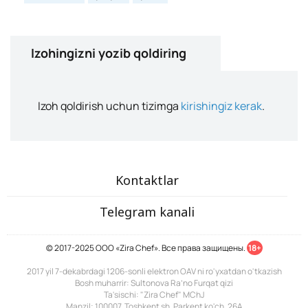
Izohingizni yozib qoldiring
Izoh qoldirish uchun tizimga
kirishingiz kerak
.
Kontaktlar
Telegram kanali
© 2017-2025 ООО «Zira Chef». Все права защищены.
18+
2017 yil 7-dekabrdagi 1206-sonli elektron OAV ni ro'yxatdan o'tkazish
Bosh muharrir: Sultonova Ra’no Furqat qizi
Ta'sischi: "Zira Chef" MChJ
Manzil: 100007, Toshkent sh. Parkent ko'ch. 26A