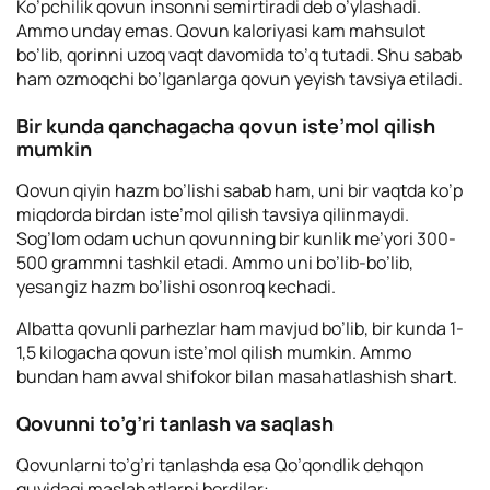
Ko’pchilik qovun insonni semirtiradi deb o’ylashadi.
Ammo unday emas. Qovun kaloriyasi kam mahsulot
bo’lib, qorinni uzoq vaqt davomida to’q tutadi. Shu sabab
ham ozmoqchi bo’lganlarga qovun yeyish tavsiya etiladi.
Bir kunda qanchagacha qovun iste’mol qilish
mumkin
Qovun qiyin hazm bo’lishi sabab ham, uni bir vaqtda ko’p
miqdorda birdan iste’mol qilish tavsiya qilinmaydi.
Sog’lom odam uchun qovunning bir kunlik me’yori 300-
500 grammni tashkil etadi. Ammo uni bo’lib-bo’lib,
yesangiz hazm bo’lishi osonroq kechadi.
Albatta qovunli parhezlar ham mavjud bo’lib, bir kunda 1-
1,5 kilogacha qovun iste’mol qilish mumkin. Ammo
bundan ham avval shifokor bilan masahatlashish shart.
Qovunni to’g’ri tanlash va saqlash
Qovunlarni to’g’ri tanlashda esa Qo’qondlik dehqon
quyidagi maslahatlarni berdilar: