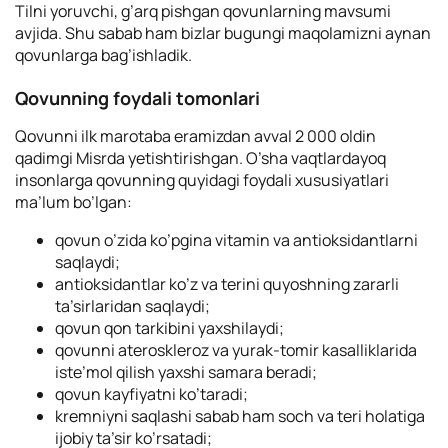
Tilni yoruvchi, g’arq pishgan qovunlarning mavsumi
avjida. Shu sabab ham bizlar bugungi maqolamizni aynan
qovunlarga bag’ishladik.
Qovunning foydali tomonlari
Qovunni ilk marotaba eramizdan avval 2 000 oldin
qadimgi Misrda yetishtirishgan. O’sha vaqtlardayoq
insonlarga qovunning quyidagi foydali xususiyatlari
ma’lum bo’lgan:
qovun o’zida ko’pgina vitamin va antioksidantlarni
saqlaydi;
antioksidantlar ko’z va terini quyoshning zararli
ta’sirlaridan saqlaydi;
qovun qon tarkibini yaxshilaydi;
qovunni ateroskleroz va yurak-tomir kasalliklarida
iste’mol qilish yaxshi samara beradi;
qovun kayfiyatni ko’taradi;
kremniyni saqlashi sabab ham soch va teri holatiga
ijobiy ta’sir ko’rsatadi;