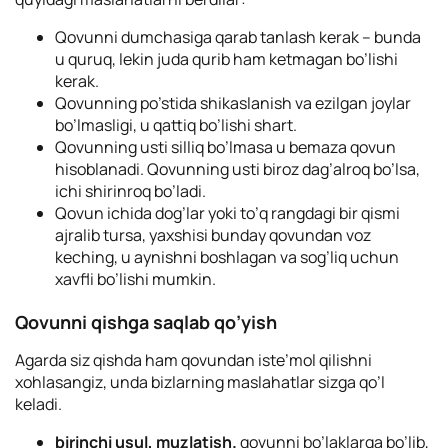
Qovunni dumchasiga qarab tanlash kerak – bunda
u quruq, lekin juda qurib ham ketmagan bo’lishi
kerak.
Qovunning po’stida shikaslanish va ezilgan joylar
bo’lmasligi, u qattiq bo’lishi shart.
Qovunning usti silliq bo’lmasa u bemaza qovun
hisoblanadi. Qovunning usti biroz dag’alroq bo’lsa,
ichi shirinroq bo’ladi.
Qovun ichida dog’lar yoki to’q rangdagi bir qismi
ajralib tursa, yaxshisi bunday qovundan voz
keching, u aynishni boshlagan va sog’liq uchun
xavfli bo’lishi mumkin.
Qovunni qishga saqlab qo’yish
Agarda siz qishda ham qovundan iste’mol qilishni
xohlasangiz, unda bizlarning maslahatlar sizga qo’l
keladi.
birinchi usul, muzlatish.
qovunni bo’laklarga bo’lib,