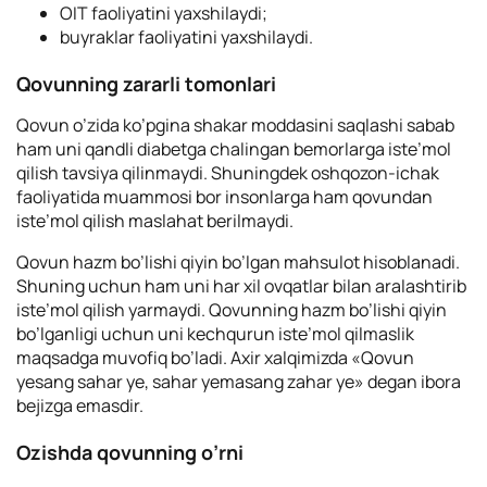
OIT faoliyatini yaxshilaydi;
buyraklar faoliyatini yaxshilaydi.
Qovunning zararli tomonlari
Qovun o’zida ko’pgina shakar moddasini saqlashi sabab
ham uni qandli diabetga chalingan bemorlarga iste’mol
qilish tavsiya qilinmaydi. Shuningdek oshqozon-ichak
faoliyatida muammosi bor insonlarga ham qovundan
iste’mol qilish maslahat berilmaydi.
Qovun hazm bo’lishi qiyin bo’lgan mahsulot hisoblanadi.
Shuning uchun ham uni har xil ovqatlar bilan aralashtirib
iste’mol qilish yarmaydi. Qovunning hazm bo’lishi qiyin
bo’lganligi uchun uni kechqurun iste’mol qilmaslik
maqsadga muvofiq bo’ladi. Axir xalqimizda «Qovun
yesang sahar ye, sahar yemasang zahar ye» degan ibora
bejizga emasdir.
Ozishda qovunning o’rni