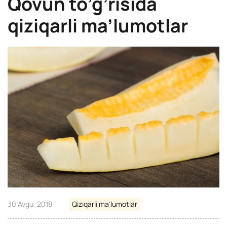
Qovun to’g’risida
qiziqarli ma’lumotlar
30 Avgu, 2018
Qiziqarli ma'lumotlar