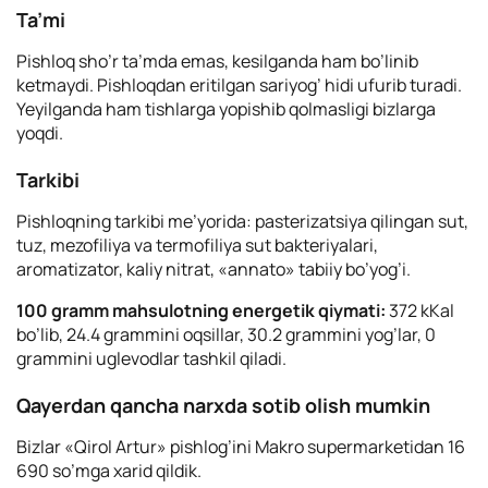
Ta’mi
Pishloq sho’r ta’mda emas, kesilganda ham bo’linib
ketmaydi. Pishloqdan eritilgan sariyog’ hidi ufurib turadi.
Yeyilganda ham tishlarga yopishib qolmasligi bizlarga
yoqdi.
Tarkibi
Pishloqning tarkibi me’yorida: pasterizatsiya qilingan sut,
tuz, mezofiliya va termofiliya sut bakteriyalari,
aromatizator, kaliy nitrat, «annato» tabiiy bo’yog’i.
100 gramm mahsulotning energetik qiymati:
372 kKal
bo’lib, 24.4 grammini oqsillar, 30.2 grammini yog’lar, 0
grammini uglevodlar tashkil qiladi.
Qayerdan qancha narxda sotib olish mumkin
Bizlar «Qirol Artur» pishlog’ini Makro supermarketidan 16
690 so’mga xarid qildik.