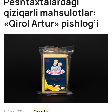
Peshtaxtalardagi
qiziqarli mahsulotlar:
«Qirol Artur» pishlog’i
17 Avgu, 2018
Yangiliklar