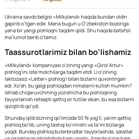
Ukraina savdo belgisi «Milkyland» haqida bundan oldin
gapirib o’tgan edik. Mana bugun u O’zbekiston bozoriga
yana bir yangi pishloqni taqdim qildi. Shu haqida batafsil
ma’lumot berib o’tamiz.
Taassurotlarimiz bilan bo’lishamiz
«Milkyland» kompaniyasi o’zining yangi «Qirol Artur»
pishlog’ini iste’molchilarga taqdim etdi. U o’zining
laktozasiz «Latter» pishlog’i bilan bizlarni quvontirgan
edi. Xo’sh, bu galgi pishloqdan nimalarni kutish mumkin?
Ishlab chiqaruvchining yozishicha bu pishloqning
tayyorlanish retsepti qattiq sir tutilar ekan, bu esa bizlarni
qiziqtirib qo’ydi.
Shunday qilib bizning qo’limizda 50 % yog’li, yarim qattiq
pishloq bo’lib, uning tashqi ko’rinishi va ta’mi bizlarga
yoqdi. Bunday pishloq buterbrodlar tayyorlashda, salatlar
va gazaklarga ishlatishda ham yaxshi. Agarda sizga ham