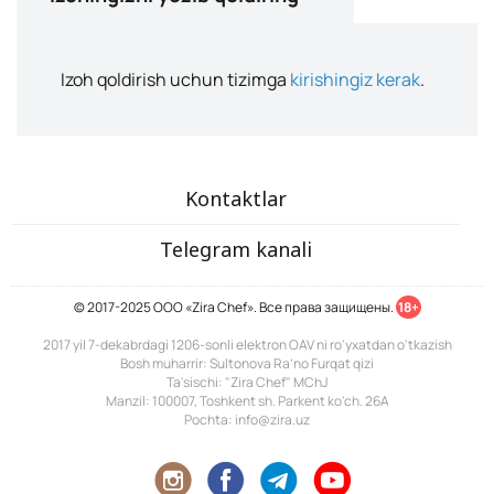
Izoh qoldirish uchun tizimga
kirishingiz kerak
.
Kontaktlar
Telegram kanali
© 2017-2025 ООО «Zira Chef». Все права защищены.
18+
2017 yil 7-dekabrdagi 1206-sonli elektron OAV ni ro'yxatdan o'tkazish
Bosh muharrir: Sultonova Ra’no Furqat qizi
Ta'sischi: "Zira Chef" MChJ
Manzil: 100007, Toshkent sh. Parkent ko'ch. 26A
Pochta: info@zira.uz