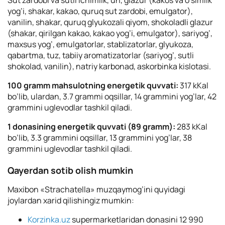
yog’i, shakar, kakao, quruq sut zardobi, emulgator),
vanilin, shakar, quruq glyukozali qiyom, shokoladli glazur
(shakar, qirilgan kakao, kakao yog’i, emulgator), sariyog’,
maxsus yog’, emulgatorlar, stablizatorlar, glyukoza,
qabartma, tuz, tabiiy aromatizatorlar (sariyog’, sutli
shokolad, vanilin), natriy karbonad, askorbinka kislotasi.
100 gramm mahsulotning energetik quvvati:
317 kKal
bo’lib, ulardan, 3.7 grammi oqsillar, 14 grammini yog’lar, 42
grammini uglevodlar tashkil qiladi.
1 donasining energetik quvvati (89 gramm):
283 kKal
bo’lib, 3.3 grammini oqsillar, 13 grammini yog’lar, 38
grammini uglevodlar tashkil qiladi.
Qayerdan sotib olish mumkin
Maxibon «Strachatella» muzqaymog’ini quyidagi
joylardan xarid qilishingiz mumkin:
Korzinka.uz
supermarketlaridan donasini 12 990