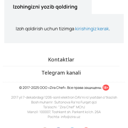
Izohingizni yozib qoldiring
Izoh qoldirish uchun tizimga
kirishingiz kerak
.
Kontaktlar
Telegram kanali
© 2017-2025 ООО «Zira Chef». Все права защищены.
18+
2017 yil 7-dekabrdagi 1206-sonli elektron OAV ni ro'yxatdan o'tkazish
Bosh muharrir: Sultonova Ra’no Furqat qizi
Ta'sischi: "Zira Chef" MChJ
Manzil: 100007, Toshkent sh. Parkent ko'ch. 26A
Pochta: info@zira.uz