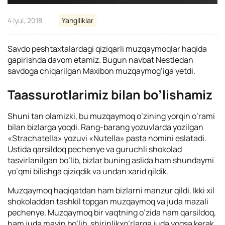
4 Iyul, 2018
Yangiliklar
Savdo peshtaxtalardagi qiziqarli muzqaymoqlar haqida
gapirishda davom etamiz. Bugun navbat Nestledan
savdoga chiqarilgan Maxibon muzqaymog’iga yetdi.
Taassurotlarimiz bilan bo’lishamiz
Shuni tan olamizki, bu muzqaymoq o’zining yorqin o’rami
bilan bizlarga yoqdi. Rang-barang yozuvlarda yozilgan
«Strachatella» yozuvi «Nutella» pasta nomini eslatadi.
Ustida qarsildoq pechenye va guruchli shokolad
tasvirlanilgan bo’lib, bizlar buning aslida ham shundaymi
yo’qmi bilishga qiziqdik va undan xarid qildik.
Muzqaymoq haqiqatdan ham bizlarni manzur qildi. Ikki xil
shokoladdan tashkil topgan muzqaymoq va juda mazali
pechenye. Muzqaymoq bir vaqtning o’zida ham qarsildoq,
ham juda mayin bo’lib, shirinlikxo’rlarga juda yoqsa kerak.