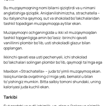
Bu muzqaymoqning nomi bilarni qiziqtirdi va u nimani
anglatishiga qiziqdik. Aniqlanilishimizcha, strachatella –
bu italyancha qaymoq, sut va shokolad bo’lakchalaridan
tashkil topadigan muzqaymoqqa aytilar ekan.
Muzqaymoqni ochganingizda u ikki xil muzqaymoqdan
tashkil topganligiga amin bo’lasiz: birinchi qavati
vanillinni plombir bo’lib, usti shokoladli glazur bilan
qoplangan.
Ikkinchi qavati esa usti pechenyeli, ichi shokolad
bo’lakchalari solingan plombir bo’lib, qaymoqli ta’mga ega
Maxibon «Strachatellа» – juda to’yimli muzqaymoq ekan.
Issiq kunlarda ovqatning o’rniga yeb, bemalol u bilan
to’yishingiz mumkin. Bitta salbiy tomoni shundaki, uning
kaloriyasi juda kuchli ekan.
Tarkibi
Sut zardobi va sutli ichimlik, un, glazur (kakos va o’simlik