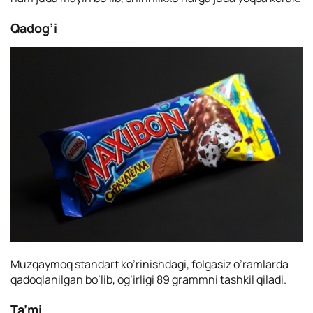
Qadog’i
Мuzqaymoq standart ko’rinishdagi, folgasiz o’ramlarda
qadoqlanilgan bo’lib, og’irligi 89 grammni tashkil qiladi.
Ta’mi