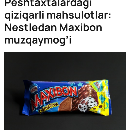
Peshtaxtalardagi
qiziqarli mahsulotlar:
Nestledan Maxibon
muzqaymog’i