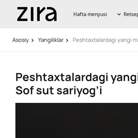
Hafta menyusi
Retse
Asosiy
Yangiliklar
Peshtaxtalardagi yangi ma
Peshtaxtalardagi yang
Sof sut sariyog’i