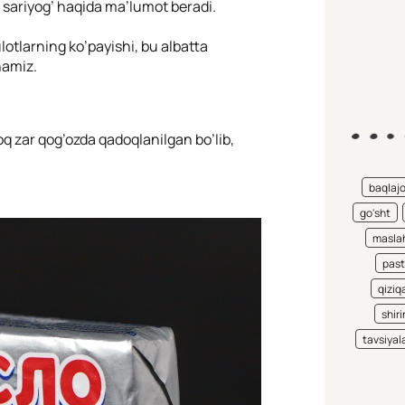
 sariyog’ haqida ma’lumot beradi.
tlarning ko’payishi, bu albatta
hamiz.
oq zar qog’ozda qadoqlanilgan bo’lib,
baqlaj
go'sht
maslah
pas
qiziqa
shiri
tavsiyal