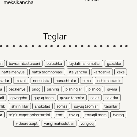
meksikancha
Teglar
on
bayram dasturxoni
bulochka
foydali ma'lumotlar
gazaklar
hafta menyusi
hafta taomnomasi
italyancha
kartoshka
keks
atlar
mazali
nonushta
nonushtalar
olma
oshirma xamir
ta
pechenye
pirog
pishiriq
pishiriqlar
pishloq
qiyma
rli
qovoqcha
quyuq taom
quyuq taomlar
salat
salatlar
nlik
shirinliklar
shokolad
somsa
suyuq taomlar
taomlar
ar
to'g'ri ovqatlanish tartibi
tort
tovuq
tovuqli taom
tvorog
videoretsept
yangi mahsulotlar
yong'oq