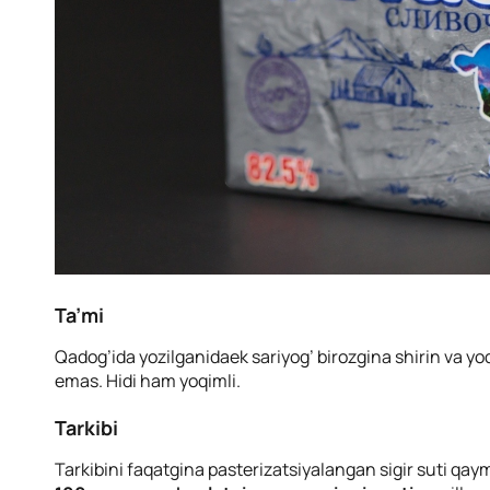
Ta’mi
Qadog’ida yozilganidaek sariyog’ birozgina shirin va yoq
emas. Hidi ham yoqimli.
Tarkibi
Tarkibini faqatgina pasterizatsiyalangan sigir suti qaymo