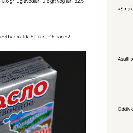
 – 0,6 gr; uglevodlar- 0,8 gr; yog’lar- 82,5
«Smak»
n +3 haroratda 60 kun, -16 dan +2
Asalli 
Oddiy o