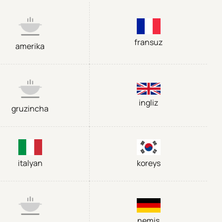
fransuz
amerika
ingliz
gruzincha
italyan
koreys
nemis