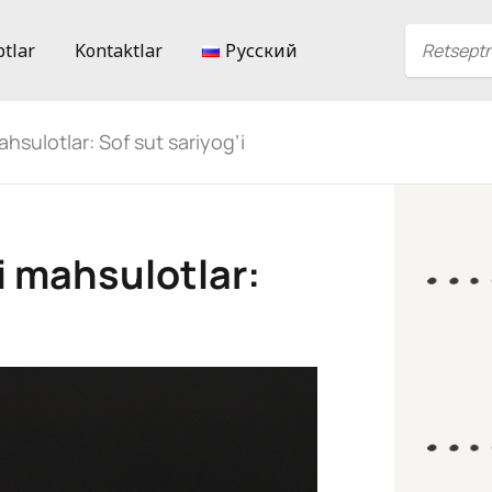
ptlar
Kontaktlar
Русский
hsulotlar: Sof sut sariyog’i
i mahsulotlar: