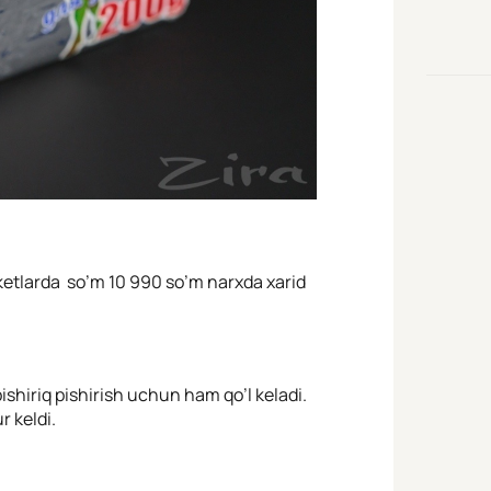
ketlarda so’m 10 990 so’m narxda xarid
ishiriq pishirish uchun ham qo’l keladi.
r keldi.