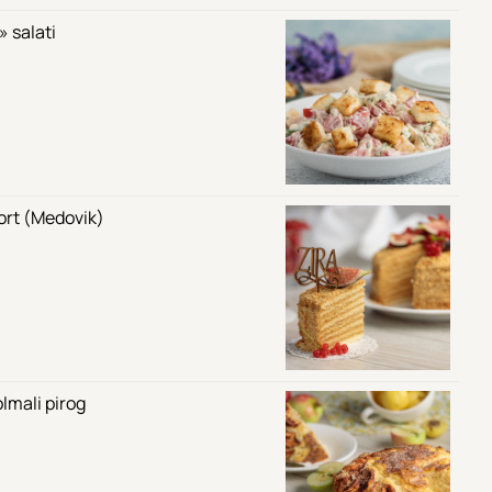
 salati
tort (Medovik)
lmali pirog