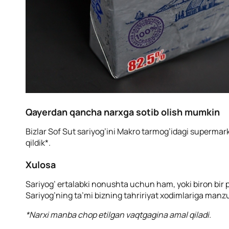
Qayerdan qancha narxga sotib olish mumkin
Bizlar Sof Sut sariyog’ini Makro tarmog’idagi supermar
qildik*.
Xulosa
Sariyog’ ertalabki nonushta uchun ham, yoki biron bir p
Sariyog’ning ta’mi bizning tahririyat xodimlariga manzu
*Narxi manba chop etilgan vaqtgagina amal qiladi.