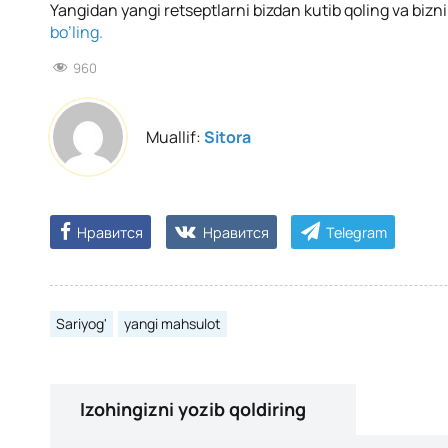
Yangidan yangi retseptlarni bizdan kutib qoling va bizn
bo’ling.
960
Muallif:
Sitora
Нравится
Нравится
Telegram
Sariyog'
yangi mahsulot
Izohingizni yozib qoldiring