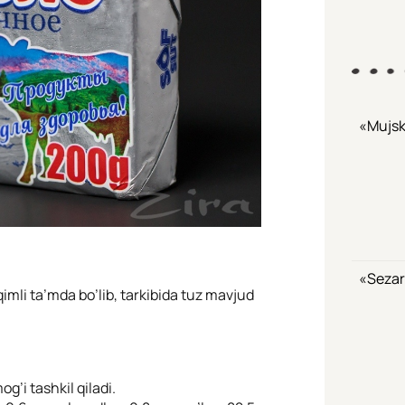
«Mujsk
«Sezar
imli ta’mda bo’lib, tarkibida tuz mavjud
g’i tashkil qiladi.