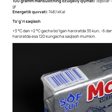
100 gramm mahsulotning ozuqaviy qiymati
: oqsillar
gr
Energetik quvvati:
748,1 kKal
To’g’ri saqlash
+3 °C dan +2 °C gacha bo’lgan haroratda 35 kun, -6 da
haroratda esa 120 kungacha saqlash mumkin.