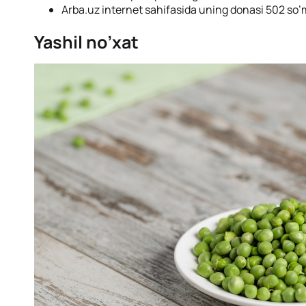
Arba.uz internet sahifasida uning donasi 502 so’m
Yashil no’xat