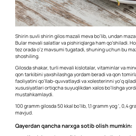
Shirin suvli shirin gilos mazali meva bo’lib, undan maz
Bular mevali salatlar va pishiriqlarga ham qo’shiladi. Hoz
tez orada o’z mavsumi tugatadi, shuning uchun bu m
shoshiling.
Gilosda shakar, turli mevali kislotalar, vitaminlar va m
qon tarkibini yaxshilashga yordam beradi va qon tomirl
faoliyatini qo’llab-quvvatlaydi va xolesterinni yo’q qil
xususiyatlari ortiqcha suyuqlikdan xalos bo’lishga yor
mustahkamlaydi.
100 gramm gilosda 50 kkal bo’lib, 1,1 gramm yog ‘, 0,4 
mavjud.
Qayerdan qancha narxga sotib olish mumkin: