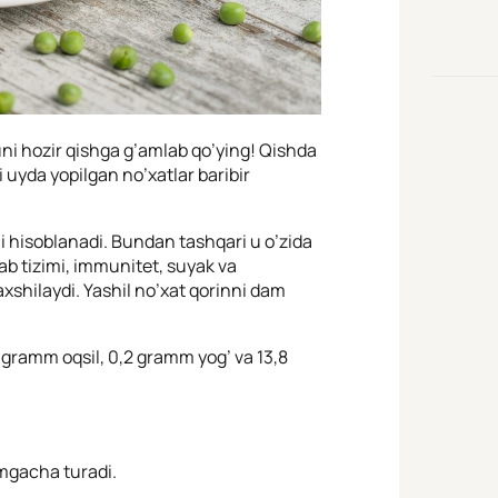
uni hozir qishga g’amlab qo’ying! Qishda
i uyda yopilgan no’xatlar baribir
li hisoblanadi. Bundan tashqari u o’zida
ab tizimi, immunitet, suyak va
shilaydi. Yashil no’xat qorinni dam
 5 gramm oqsil, 0,2 gramm yog’ va 13,8
’mgacha turadi.