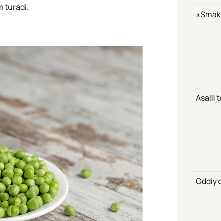
 turadi.
«Smak»
Asalli 
Oddiy o