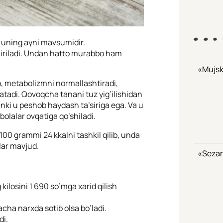
r uning ayni mavsumidir.
shiriladi. Undan hatto murabbo ham
«Mujsk
b, metabolizmni normallashtiradi,
satadi. Qovoqcha tanani tuz yig’ilishidan
nki u peshob haydash ta’siriga ega. Va u
olalar ovqatiga qo’shiladi.
00 grammi 24 kkalni tashkil qilib, unda
lar mavjud.
«Sezar
ilosini 1 690 so’mga xarid qilish
cha narxda sotib olsa bo’ladi.
di.