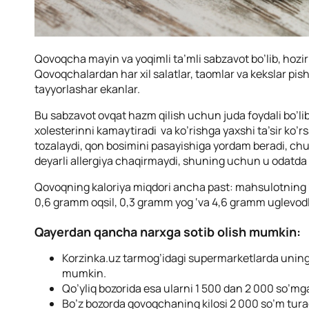
Qovoqcha mayin va yoqimli ta’mli sabzavot bo’lib, hozi
Qovoqchalardan har xil salatlar, taomlar va kekslar pi
tayyorlashar ekanlar.
Bu sabzavot ovqat hazm qilish uchun juda foydali bo’li
xolesterinni kamaytiradi va ko’rishga yaxshi ta’sir ko’r
tozalaydi, qon bosimini pasayishiga yordam beradi, chu
deyarli allergiya chaqirmaydi, shuning uchun u odatda b
Qovoqning kaloriya miqdori ancha past: mahsulotning 1
0,6 gramm oqsil, 0,3 gramm yog ‘va 4,6 gramm uglevod
Qayerdan qancha narxga sotib olish mumkin:
Korzinka.uz tarmog’idagi supermarketlarda uning k
mumkin.
Qo’yliq bozorida esa ularni 1 500 dan 2 000 so’mga
Bo’z bozorda qovoqchaning kilosi 2 000 so’m tura