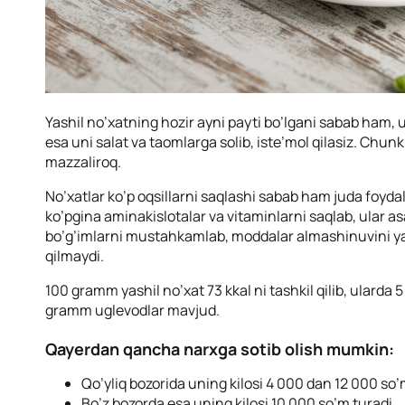
Yashil no’xatning hozir ayni payti bo’lgani sabab ham, 
esa uni salat va taomlarga solib, iste’mol qilasiz. Chunk
mazzaliroq.
No’xatlar ko’p oqsillarni saqlashi sabab ham juda foyda
ko’pgina aminakislotalar va vitaminlarni saqlab, ular as
bo’g’imlarni mustahkamlab, moddalar almashinuvini yax
qilmaydi.
100 gramm yashil no’xat 73 kkal ni tashkil qilib, ularda
gramm uglevodlar mavjud.
Qayerdan qancha narxga sotib olish mumkin:
Qo’yliq bozorida uning kilosi 4 000 dan 12 000 so
Bo’z bozorda esa uning kilosi 10 000 so’m turadi.