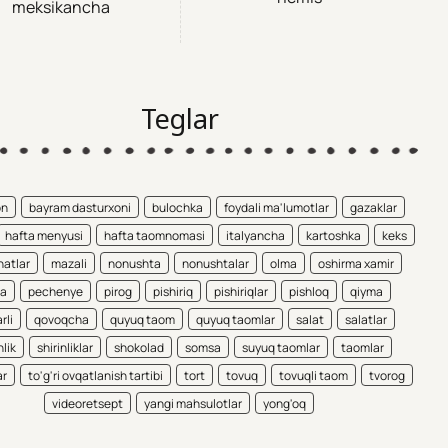
meksikancha
Teglar
on
bayram dasturxoni
bulochka
foydali ma'lumotlar
gazaklar
hafta menyusi
hafta taomnomasi
italyancha
kartoshka
keks
atlar
mazali
nonushta
nonushtalar
olma
oshirma xamir
ta
pechenye
pirog
pishiriq
pishiriqlar
pishloq
qiyma
rli
qovoqcha
quyuq taom
quyuq taomlar
salat
salatlar
nlik
shirinliklar
shokolad
somsa
suyuq taomlar
taomlar
ar
to'g'ri ovqatlanish tartibi
tort
tovuq
tovuqli taom
tvorog
videoretsept
yangi mahsulotlar
yong'oq