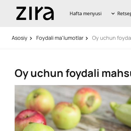
Hafta menyusi
Retse
Asosiy
Foydali ma'lumotlar
Oy uchun foydal
Oy uchun foydali mahsu