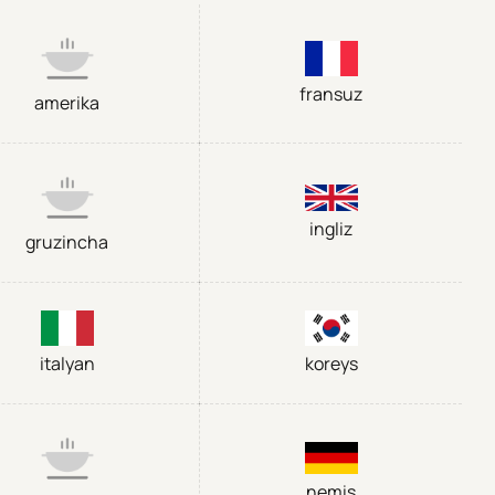
fransuz
amerika
ingliz
gruzincha
italyan
koreys
nemis