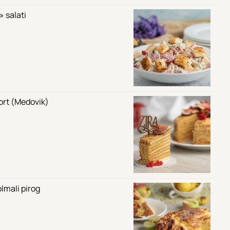
 salati
tort (Medovik)
lmali pirog