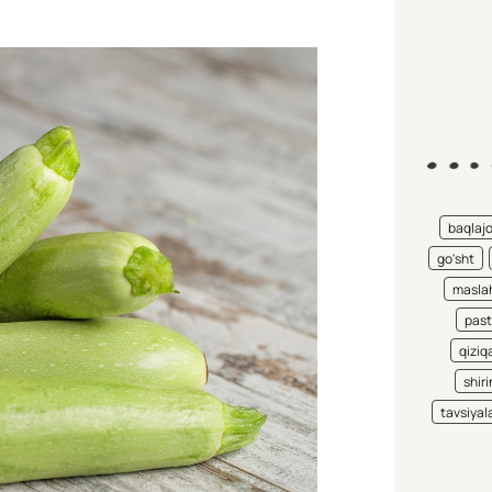
baqlaj
go'sht
maslah
pas
qiziqa
shiri
tavsiyal