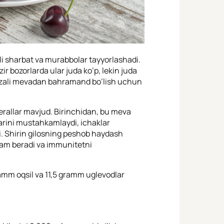
ali sharbat va murabbolar tayyorlashadi.
ir bozorlarda ular juda ko’p, lekin juda
azali mevadan bahramand bo’lish uchun
inerallar mavjud. Birinchidan, bu meva
arini mustahkamlaydi, ichaklar
adi. Shirin gilosning peshob haydash
dam beradi va immunitetni
gramm oqsil va 11,5 gramm uglevodlar