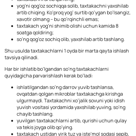
yog’ni qog’oz sochiqqa solib, taxtakachni yaxshilab
artib chiqing. Ko’proq yog’ surtib qo’ygan bo’lsangiz,
xavotir olmang – bu qo’rqinchli emas;
taxtakach yog’ni shimib olishi uchun kamida 8
soatga qoldiring;
so’ng qog’oz sochiq olib, yaxshilab artib tashlang.
Shu usulda taxtakachlarni 1 oyda bir marta qayta ishlash
tavsiya qilinadi.
Har bir ishlatib bo’lgandan so’ng taxtakachlarni
quyidagicha parvarishlash kerak bo’ladi:
ishlatilgandan so’ng darrov yuvib tashlansa,
ovqatdan qolgan mikroblar taxtakachga kirishga
ulgurmaydi. Taxtakachni xo’jalik sovuni yoki idish
yuvish vositasi yordamida yaxshilab yuving, so’ng
chayib tashlang.
yuvilgan taxtakachlarni artib, qurishi uchun qulay
va tekis joyga olib qo’ying.
taxtakach ustidan yirik tuz va iste’mol sodasi sepib,