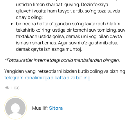
ustidan limon sharbati quying. Dezinfeksiya
qiluvchi vosita ham tayyor, artib, so’ng toza suvda
chayib oling;
bir necha hafta o’tgandan so’ng taxtakach hlatini
tekshirib ko’ring: ustiga bir tomchi suv tomizing, suv
taxtakach ustida qolsa, demak uni yog’ bilan qayta
ishlash shart emas. Agar suvni o’ziga shmib olsa,
demak qayta ishlashga muhtoj.
*Fotosuratlar internetdagi ochiq manbalardan olingan.
Yangidan yangi retseptlarni bizdan kutib qoling va bizning
telegram kanalimizga albatta a’zo bo’ling.
1 166
Muallif:
Sitora