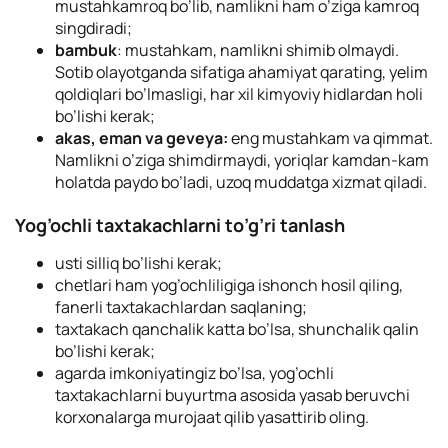
mustahkamroq bo’lib, namlikni ham o’ziga kamroq
singdiradi;
bambuk
: mustahkam, namlikni shimib olmaydi.
Sotib olayotganda sifatiga ahamiyat qarating, yelim
qoldiqlari bo’lmasligi, har xil kimyoviy hidlardan holi
bo’lishi kerak;
akas, eman va geveya:
eng mustahkam va qimmat.
Namlikni o’ziga shimdirmaydi, yoriqlar kamdan-kam
holatda paydo bo’ladi, uzoq muddatga xizmat qiladi.
Yog’ochli taxtakachlarni to’g’ri tanlash
usti silliq bo’lishi kerak;
chetlari ham yog’ochliligiga ishonch hosil qiling,
fanerli taxtakachlardan saqlaning;
taxtakach qanchalik katta bo’lsa, shunchalik qalin
bo’lishi kerak;
agarda imkoniyatingiz bo’lsa, yog’ochli
taxtakachlarni buyurtma asosida yasab beruvchi
korxonalarga murojaat qilib yasattirib oling.