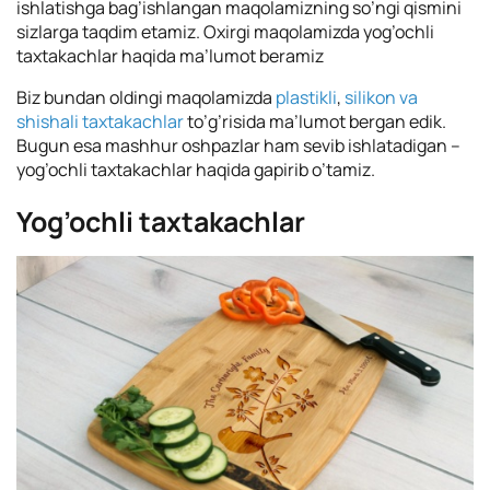
ishlatishga bag’ishlangan maqolamizning so’ngi qismini
sizlarga taqdim etamiz. Oxirgi maqolamizda yog’ochli
taxtakachlar haqida ma’lumot beramiz
Biz bundan oldingi maqolamizda
plastikli
,
silikon va
shishali taxtakachlar
to’g’risida ma’lumot bergan edik.
Bugun esa mashhur oshpazlar ham sevib ishlatadigan –
yog’ochli taxtakachlar haqida gapirib o’tamiz.
Yog’ochli taxtakachlar