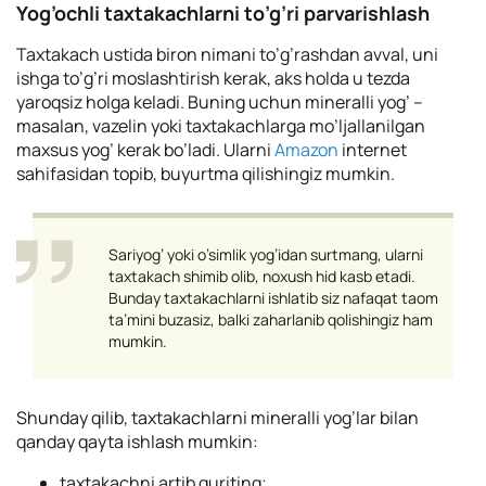
Yog’ochli taxtakachlarni to’g’ri parvarishlash
Taxtakach ustida biron nimani to’g’rashdan avval, uni
ishga to’g’ri moslashtirish kerak, aks holda u tezda
yaroqsiz holga keladi. Buning uchun mineralli yog’ –
masalan, vazelin yoki taxtakachlarga mo’ljallanilgan
maxsus yog’ kerak bo’ladi. Ularni
Amazon
internet
sahifasidan topib, buyurtma qilishingiz mumkin
.
Sariyog’ yoki o’simlik yog’idan surtmang, ularni
taxtakach shimib olib, noxush hid kasb etadi.
Bunday taxtakachlarni ishlatib siz nafaqat taom
ta’mini buzasiz, balki zaharlanib qolishingiz ham
mumkin.
Shunday qilib, taxtakachlarni mineralli yog’lar bilan
qanday qayta ishlash mumkin:
taxtakachni artib quriting;