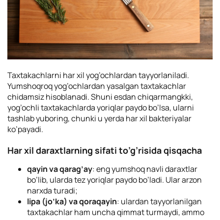
Taxtakachlarni har xil yog’ochlardan tayyorlaniladi.
Yumshoqroq yog’ochlardan yasalgan taxtakachlar
chidamsiz hisoblanadi. Shuni esdan chiqarmangkki,
yog’ochli taxtakachlarda yoriqlar paydo bo’lsa, ularni
tashlab yuboring, chunki u yerda har xil bakteriyalar
ko’payadi.
Har xil daraxtlarning sifati to’g’risida qisqacha
qayin va qarag’ay
: eng yumshoq navli daraxtlar
bo’lib, ularda tez yoriqlar paydo bo’ladi. Ular arzon
narxda turadi;
lipa (jo’ka) va qoraqayin
: ulardan tayyorlanilgan
taxtakachlar ham uncha qimmat turmaydi, ammo