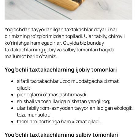
Yog’ochdan tayyorlanilgan taxtakachlar deyarli har
birimizning ro’zg’orimizdan topiladi. Ular tabiiy, chiroyli
ko’rinishga ham egadirlar. Quyida biz bunday
taxtakachlarning ijobiy va salbiy tomonlari haqida
ma’lumot berib o’tamiz.
Yog’ochli taxtakachlarning ijobiy tomonlari
sifatli taxtakachlar uzoq muddatgacha xizmat
qiladi;
pichoqlarni o’tmaslashtirmaydi;
shishali va toshlilariga nisbatan yengilroq;
ular tabiiy xom-ashyodan tayyorlaniladigan ekologik
toza mahsulot;
taomlarni tortishga ham xizmat qiladi.
Yog’ochli taxtakachlarning salbiy tomonlari