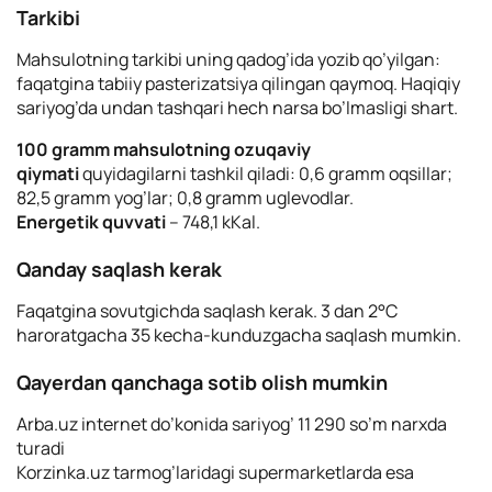
Tarkibi
Mahsulotning tarkibi uning qadog’ida yozib qo’yilgan:
faqatgina tabiiy pasterizatsiya qilingan qaymoq. Haqiqiy
sariyog’da undan tashqari hech narsa bo’lmasligi shart.
100 gramm mahsulotning ozuqaviy
qiymati
quyidagilarni tashkil qiladi: 0,6 gramm oqsillar;
82,5 gramm yog’lar; 0,8 gramm uglevodlar.
Energetik quvvati
– 748,1 kKal.
Qanday saqlash kerak
Faqatgina sovutgichda saqlash kerak. 3 dan 2°C
haroratgacha 35 kecha-kunduzgacha saqlash mumkin.
Qayerdan qanchaga sotib olish mumkin
Arba.uz internet do’konida sariyog’ 11 290 so’m narxda
turadi
Korzinka.uz tarmog’laridagi supermarketlarda esa