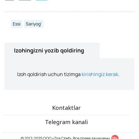
Essi
Sariyog'
Izohingizni yozib qoldiring
Izoh qoldirish uchun tizimga
kirishingiz kerak
.
Kontaktlar
Telegram kanali
© 2017-2025 ООО «Zira Chef». Все права защищены.
18+