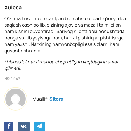
Xulosa
O’zimizda ishlab chiqarilgan bu mahsulot qadog’ini yodda
saqlash oson bo’lib, o’zining ajoyib va mazali ta’mi bilan
ham kishini quvontiradi. Sariyog’ni ertalabki nonushtada
nonga surtib yeyishga ham, har xil pishiriqlar pishirishga
ham yaxshi. Narxining hamyonbopligi esa sizlarni ham
quvontirishi aniq.
*Mahsulot narxi manba chop etilgan vaqtdagina amal
qilinadi.
1 043
Muallif:
Sitora