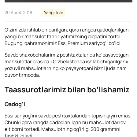
20 Aprel, 2018
Yangiliklar
O’zimizda ishlab chiqarilgan, qora rangda qadoqlanilgan
yangi bir mahsulot tahririyatimizning diqqatini tortdi.
Bugungi qahramonimiz Essi Premium sariyog’i bo’ldi.
Savdo shaxobchalarimiz peshtaxtalarida ko’payayotgan
mahsulotlar orasida «O’zbekistonda ishlab chiqarilgan»
yozuvli mahsulotlarning ko’payayotgani bizni juda ham
quvontirmoqda.
Taassurotlarimiz bilan bo’lishamiz
Qadog’i
Essi sariyog’ini savdo peshtaxtalaridan topish qiyin emas.
Chunki qora rangda qadoqlanilgan bu mahsulot darrov
e’tiborni tortadi. Mahsulotning og’irligi 200 grammni
tashkil qiladi.