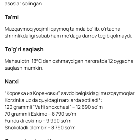
asoslar solingan.
Ta’mi
Muzqaymoq yoqimli qaymoq ta’mda bo’lib, o’rtacha
shirinlikdaligi sabab ham me’daga darrov tegib qolmaydi.
To’g’ri saqlash
Mahsulotni 18°С dan oshmaydigan haroratda 12 oygacha
saqlash mumkin.
Narxi
“Коровка из Кореновки” savdo belgisidagi muzqaymoqlar
Korzinka.uz da quyidagi narxlarda sotiladi*:
120 grammli “Vafli shoxchasi” – 12 690 so’m
70 grammli Eskimo – 8 790 so’m
Fundukli eskimo – 9 990 so’m
Shokoladli plombir – 8 790 so’m