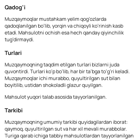
Qadog’i
Muzqaymoqlar mustahkam yelim qog’ozlarda
qadoqlanilgan bo’lib, yorqin va chiqoyli ko’rinish kasb
etadi. Mahsulotni ochish esa hech qanday qiyinchilik
tug’dirmaydi.
Turlari
Muzqaymoqning taqdim etilgan turlari bizlarni juda
quvontirdi. Turlari ko’p bo’lib, har bir ta’bga to’g’ri keladi.
Muzqaymoqlar ichi murabbo, quyultirilgan sut bilan
boyitilib, ustidan shokoladli glazur quyilgan.
Mahsulot yuqori talab asosida tayyorlanilgan.
Tarkibi
Muzqaymoqning umumiy tarkibi quyidagilardan iborat:
qaymoq, quyultirilgan sut va har xil mevali murabbolar.
Turiga qarab ichiga tabbiy mahsulotlardan tayyorlanilgan