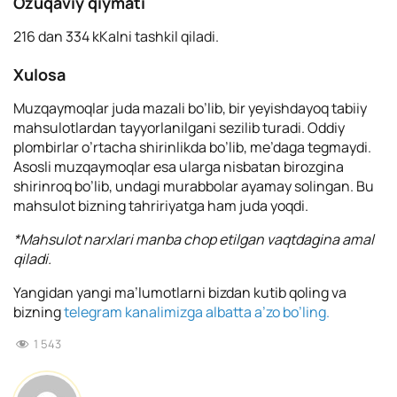
Ozuqaviy qiymati
216 dan 334 kKalni tashkil qiladi.
Xulosa
Muzqaymoqlar juda mazali bo’lib, bir yeyishdayoq tabiiy
mahsulotlardan tayyorlanilgani sezilib turadi. Oddiy
plombirlar o’rtacha shirinlikda bo’lib, me’daga tegmaydi.
Asosli muzqaymoqlar esa ularga nisbatan birozgina
shirinroq bo’lib, undagi murabbolar ayamay solingan. Bu
mahsulot bizning tahririyatga ham juda yoqdi.
*Mahsulot narxlari manba chop etilgan vaqtdagina amal
qiladi.
Yangidan yangi ma’lumotlarni bizdan kutib qoling va
bizning
telegram kanalimizga albatta a’zo bo’ling.
1 543