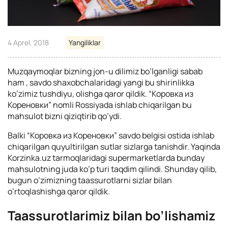
4 Aprel, 2018
Yangiliklar
Muzqaymoqlar bizning jon-u dilimiz bo’lganligi sabab
ham , savdo shaxobchalaridagi yangi bu shirinlikka
ko’zimiz tushdiyu, olishga qaror qildik. “Коровка из
Кореновки” nomli Rossiyada ishlab chiqarilgan bu
mahsulot bizni qiziqtirib qo’ydi.
Balki “Коровка из Кореновки” savdo belgisi ostida ishlab
chiqarilgan quyultirilgan sutlar sizlarga tanishdir. Yaqinda
Korzinka.uz tarmoqlaridagi supermarketlarda bunday
mahsulotning juda ko’p turi taqdim qilindi. Shunday qilib,
bugun o’zimizning taassurotlarni sizlar bilan
o’rtoqlashishga qaror qildik.
Taassurotlarimiz bilan bo’lishamiz