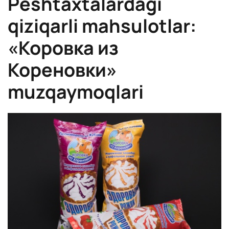
Peshtaxtalardagi
qiziqarli mahsulotlar:
«Коровка из
Кореновки»
muzqaymoqlari