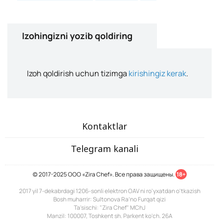
Izohingizni yozib qoldiring
Izoh qoldirish uchun tizimga
kirishingiz kerak
.
Kontaktlar
Telegram kanali
© 2017-2025 ООО «Zira Chef». Все права защищены.
18+
2017 yil 7-dekabrdagi 1206-sonli elektron OAV ni ro'yxatdan o'tkazish
Bosh muharrir: Sultonova Ra’no Furqat qizi
Ta'sischi: "Zira Chef" MChJ
Manzil: 100007, Toshkent sh. Parkent ko'ch. 26A