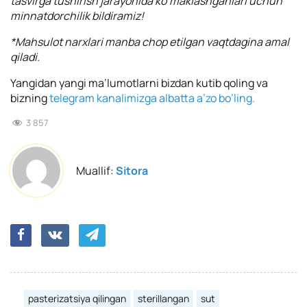
tasvirga tushirish jarayonida ko’maklashganlari uchun
minnatdorchilik bildiramiz!
*Mahsulot narxlari manba chop etilgan vaqtdagina amal
qiladi.
Yangidan yangi ma’lumotlarni bizdan kutib qoling va
bizning
telegram kanalimizga albatta a’zo bo’ling.
3 857
Muallif:
Sitora
pasterizatsiya qilingan
sterillangan
sut