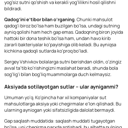
yog’siz sutni qo’shish va kerakli yog’lilikni hosil qilishni
bildiradi.
Qadog’ini e’tibor bilan o’rganing
. Chunki mahsulot
qadog’i biroz bo’lsa ham buzilgan bo’lsa, undagi sutning
ayniq qolishi ham hech gap emas. Qadoqning biron joyida
hattoki bir dona teshik bo’lsa ham, undan havo kirib
zararli bakteriyalar ko’payishiga olib keladi. Bu ayniqsa
kichkina qadoqli sutlarda ko’proq bo’ladi.
Sergey Vshivkov bolalarga sutni berishdan oldin, o’zingiz
avval ta’tib ko’rishingizni maslahat beradi, shunda bola
sog’lig’i bilan bog’liq muammolarga duch kelmaysiz.
Aksiyada sotilayotgan sutlar – ular ayniganmi?
Umuman yo’q. Ko’pincha har xil kompaniyalar sut
mahsulotlarga aksiya yoki chegirmalar e’lon qilishadi. Bu
ularning ayniogan yoki sifatsizligida dalolat bermaydi.
Gap saqlash muddatida: saqlash muddati tugayotgan
bo’lsa, uni chegirma narxda sotishadi, bu albatta pulning