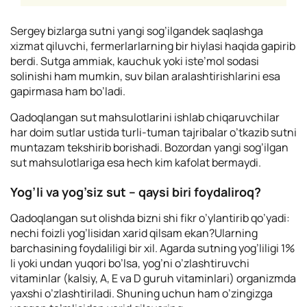
Sergey bizlarga sutni yangi sog’ilgandek saqlashga
xizmat qiluvchi, fermerlarlarning bir hiylasi haqida gapirib
berdi. Sutga ammiak, kauchuk yoki iste’mol sodasi
solinishi ham mumkin, suv bilan aralashtirishlarini esa
gapirmasa ham bo’ladi.
Qadoqlangan sut mahsulotlarini ishlab chiqaruvchilar
har doim sutlar ustida turli-tuman tajribalar o’tkazib sutni
muntazam tekshirib borishadi. Bozordan yangi sog’ilgan
sut mahsulotlariga esa hech kim kafolat bermaydi.
Yog’li va yog’siz sut – qaysi biri foydaliroq?
Qadoqlangan sut olishda bizni shi fikr o’ylantirib qo’yadi:
nechi foizli yog’lisidan xarid qilsam ekan?Ularning
barchasining foydaliligi bir xil. Agarda sutning yog’liligi 1%
li yoki undan yuqori bo’lsa, yog’ni o’zlashtiruvchi
vitaminlar (kalsiy, A, E va D guruh vitaminlari) organizmda
yaxshi o’zlashtiriladi. Shuning uchun ham o’zingizga