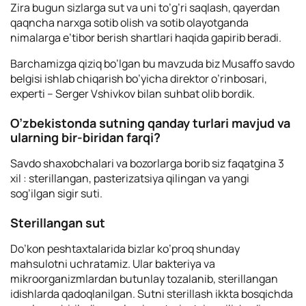
Zira bugun sizlarga sut va uni to’g’ri saqlash, qayerdan
qaqncha narxga sotib olish va sotib olayotganda
nimalarga e’tibor berish shartlari haqida gapirib beradi.
Barchamizga qiziq bo’lgan bu mavzuda biz Musaffo savdo
belgisi ishlab chiqarish bo’yicha direktor o’rinbosari,
experti – Serger Vshivkov bilan suhbat olib bordik.
O’zbekistonda sutning qanday turlari mavjud va
ularning bir-biridan farqi?
Savdo shaxobchalari va bozorlarga borib siz faqatgina 3
xil : sterillangan, pasterizatsiya qilingan va yangi
sog’ilgan sigir suti.
Sterillangan sut
Do’kon peshtaxtalarida bizlar ko’proq shunday
mahsulotni uchratamiz. Ular bakteriya va
mikroorganizmlardan butunlay tozalanib, sterillangan
idishlarda qadoqlanilgan. Sutni sterillash ikkta bosqichda