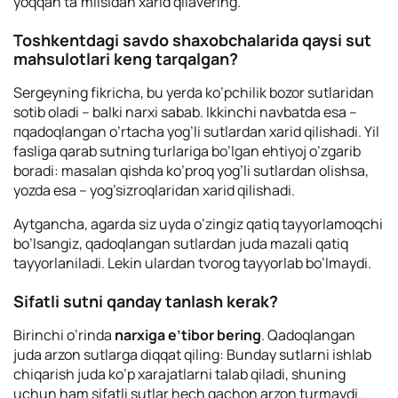
yoqqan ta’mlisidan xarid qilavering.
Toshkentdagi savdo shaxobchalarida qaysi sut
mahsulotlari keng tarqalgan?
Sergeyning fikricha, bu yerda ko’pchilik bozor sutlaridan
sotib oladi – balki narxi sabab. Ikkinchi navbatda esa –
пqadoqlangan o’rtacha yog’li sutlardan xarid qilishadi. Yil
fasliga qarab sutning turlariga bo’lgan ehtiyoj o’zgarib
boradi: masalan qishda ko’proq yog’li sutlardan olishsa,
yozda esa – yog’sizroqlaridan xarid qilishadi.
Aytgancha, agarda siz uyda o’zingiz qatiq tayyorlamoqchi
bo’lsangiz, qadoqlangan sutlardan juda mazali qatiq
tayyorlaniladi. Lekin ulardan tvorog tayyorlab bo’lmaydi.
Sifatli sutni qanday tanlash kerak?
Birinchi o’rinda
narxiga e’tibor bering
. Qadoqlangan
juda arzon sutlarga diqqat qiling: Bunday sutlarni ishlab
chiqarish juda ko’p xarajatlarni talab qiladi, shuning
uchun ham sifatli sutlar hech qachon arzon turmaydi.