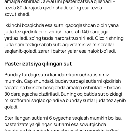
amalga oshiriladi: avval uni pasterizatsiya qilishadi –
tezda 80 darajada qizdirishadi, so’ng esa tezda
sovutishadi.
Ikkinchi bosqichda esa sutni qadoqlashdan oldin yana
juda tez qizdiriladi: qizdirish harorati 140 darajaga
yetkaziladi, so’ng tezda harorat tushiriladi. Qizdirishning
juda ham tezligi sabab sutdagi vitamin va minerallar
saqlanib qoladi, zararli bakteriyalar esa halok b o’ladi.
Pasterizatsiya qilingan sut
Bunday turdagi sutni kamdan-kam uchratishimiz
mumkin. Gap shundaki, buday turdagi sutlarni qizdirish
faqatgina birinchi bosqichda amalga oshiriladi – birdan
80 darajagacha qizdiriladi. Buning oqibatida sut o’zidagi
mikroflorani saqlab qoladi va bunday sutlar juda tez aynib
qoladi.
Sterillangan sutlarni 6 oygacha saqlash mumkin bo’lsa,
pasterizatsiya qilingan sutlarni esa sovutgichda
faqatgina bir necha kungacha saqlash mumkin bo’ladi.