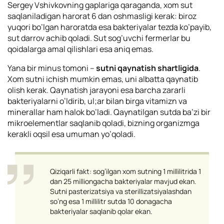
Sergey Vshivkovning gaplariga qaraganda, xom sut
saqlaniladigan harorat 6 dan oshmasligi kerak: biroz
yuqori bo’lgan haroratda esa bakteriyalar tezda ko’payib,
sut darrov achib qoladi. Sut sog’uvchi fermerlar bu
qoidalarga amal qilishlari esa aniq emas.
Yana bir minus tomoni –
sutni qaynatish shartligidа
.
Xom sutni ichish mumkin emas, uni albatta qaynatib
olish kerak. Qaynatish jarayoni esa barcha zararli
bakteriyalarni o’ldirib, ul;ar bilan birga vitamizn va
minerallar ham halok bo’ladi. Qaynatilgan sutda ba’zi bir
mikroelementlar saqlanib qoladi, bizning organizmga
kerakli oqsil esa umuman yo’qoladi.
Qiziqarli fakt: sog’ilgan xom sutning 1 millilitrida 1
dan 25 milliongacha bakteriyalar mavjud ekan.
Sutni pasterizatsiya va sterillizatsiyalashdan
so’ng esa 1 millilitr sutda 10 donagacha
bakteriyalar saqlanib qolar ekan.