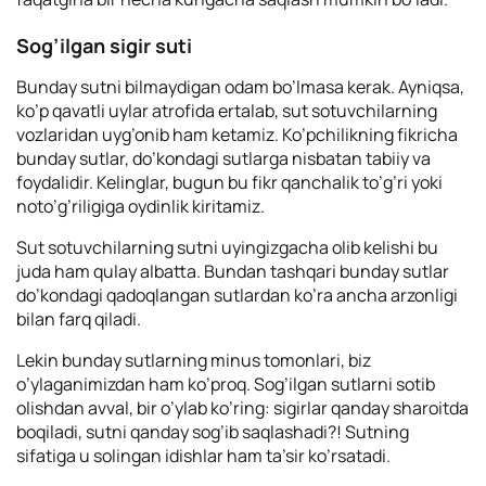
Sog’ilgan sigir suti
Bunday sutni bilmaydigan odam bo’lmasa kerak. Ayniqsa,
ko’p qavatli uylar atrofida ertalab, sut sotuvchilarning
vozlaridan uyg’onib ham ketamiz. Ko’pchilikning fikricha
bunday sutlar, do’kondagi sutlarga nisbatan tabiiy va
foydalidir. Kelinglar, bugun bu fikr qanchalik to’g’ri yoki
noto’g’riligiga oydinlik kiritamiz.
Sut sotuvchilarning sutni uyingizgacha olib kelishi bu
juda ham qulay albatta. Bundan tashqari bunday sutlar
do’kondagi qadoqlangan sutlardan ko’ra ancha arzonligi
bilan farq qiladi.
Lekin bunday sutlarning minus tomonlari, biz
o’ylaganimizdan ham ko’proq. Sog’ilgan sutlarni sotib
olishdan avval, bir o’ylab ko’ring: sigirlar qanday sharoitda
boqiladi, sutni qanday sog’ib saqlashadi?! Sutning
sifatiga u solingan idishlar ham ta’sir ko’rsatadi.