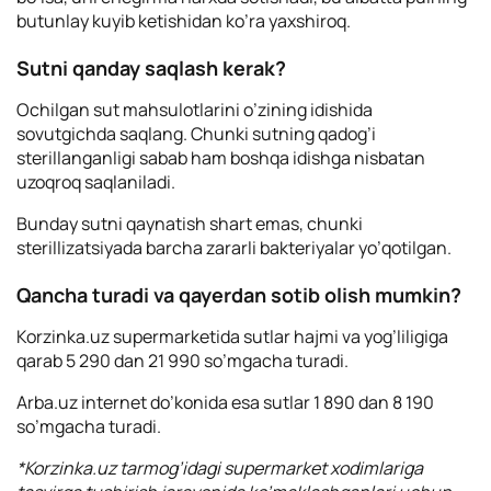
butunlay kuyib ketishidan ko’ra yaxshiroq.
Sutni qanday saqlash kerak?
Ochilgan sut mahsulotlarini o’zining idishida
sovutgichda saqlang. Chunki sutning qadog’i
sterillanganligi sabab ham boshqa idishga nisbatan
uzoqroq saqlaniladi.
Bunday sutni qaynatish shart emas, chunki
sterillizatsiyada barcha zararli bakteriyalar yo’qotilgan.
Qancha turadi va qayerdan sotib olish mumkin?
Korzinka.uz supermarketida sutlar hajmi va yog’liligiga
qarab 5 290 dan 21 990 so’mgacha turadi.
Arba.uz internet do’konida esa sutlar 1 890 dan 8 190
so’mgacha turadi.
*Korzinka.uz tarmog’idagi supermarket xodimlariga