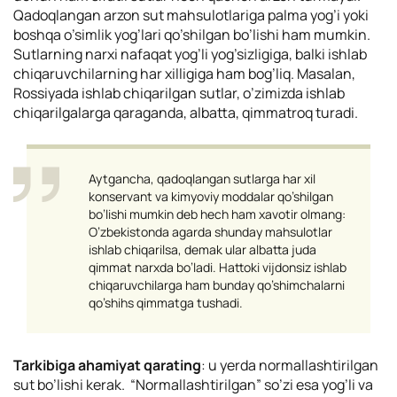
Qadoqlangan arzon sut mahsulotlariga palma yog’i yoki
boshqa o’simlik yog’lari qo’shilgan bo’lishi ham mumkin.
Sutlarning narxi nafaqat yog’li yog’sizligiga, balki ishlab
chiqaruvchilarning har xilligiga ham bog’liq. Masalan,
Rossiyada ishlab chiqarilgan sutlar, o’zimizda ishlab
chiqarilgalarga qaraganda, albatta, qimmatroq turadi.
Aytgancha, qadoqlangan sutlarga har xil
konservant va kimyoviy moddalar qo’shilgan
bo’lishi mumkin deb hech ham xavotir olmang:
O’zbekistonda agarda shunday mahsulotlar
ishlab chiqarilsa, demak ular albatta juda
qimmat narxda bo’ladi. Hattoki vijdonsiz ishlab
chiqaruvchilarga ham bunday qo’shimchalarni
qo’shihs qimmatga tushadi.
Tarkibiga ahamiyat qarating
: u yerda normallashtirilgan
sut bo’lishi kerak. “Normallashtirilgan” so’zi esa yog’li va