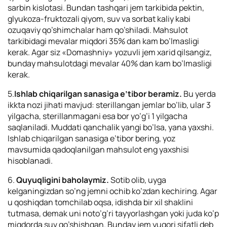
sarbin kislotasi. Bundan tashqari jem tarkibida pektin,
glyukoza-fruktozali qiyom, suv va sorbat kaliy kabi
ozuqaviy qo’shimchalar ham qo’shiladi. Mahsulot
tarkibidagi mevalar miqdori 35% dan kam bo’lmasligi
kerak. Agar siz «Domashniy» yozuvli jem xarid qilsangiz,
bunday mahsulotdagi mevalar 40% dan kam bo’lmasligi
kerak.
5.
Ishlab chiqarilgan sanasiga e’tibor beramiz.
Bu yerda
ikkta nozi jihati mavjud: sterillangan jemlar bo’lib, ular 3
yilgacha, sterillanmagani esa bor yo’g’i 1 yilgacha
saqlaniladi. Muddati qanchalik yangi bo’lsa, yana yaxshi.
Ishlab chiqarilgan sanasiga e’tibor bering, yoz
mavsumida qadoqlanilgan mahsulot eng yaxshisi
hisoblanadi.
6.
Quyuqligini baholaymiz.
Sotib olib, uyga
kelganingizdan so’ng jemni ochib ko’zdan kechiring. Agar
u qoshiqdan tomchilab oqsa, idishda bir xil shaklini
tutmasa, demak uni noto’g’ri tayyorlashgan yoki juda ko’p
miqdorda suv qo’shishgan. Bunday jem yuqori sifatli deb