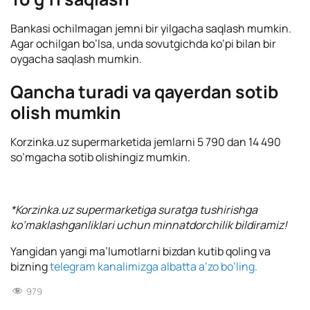
Bankasi ochilmagan jemni bir yilgacha saqlash mumkin.
Agar ochilgan bo’lsa, unda sovutgichda ko’pi bilan bir
oygacha saqlash mumkin.
Qancha turadi va qayerdan sotib
olish mumkin
Korzinka.uz supermarketida jemlarni 5 790 dan 14 490
so’mgacha sotib olishingiz mumkin.
*Korzinka.uz supermarketiga suratga tushirishga
ko’maklashganliklari uchun minnatdorchilik bildiramiz!
Yangidan yangi ma’lumotlarni bizdan kutib qoling va
bizning
telegram kanalimizga albatta a’zo bo’ling.
979