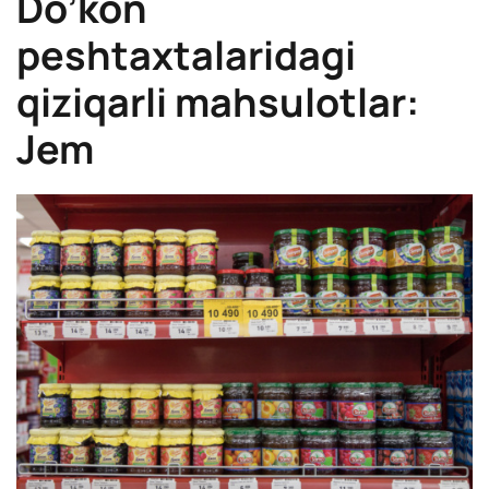
Do’kon
peshtaxtalaridagi
qiziqarli mahsulotlar:
Jem