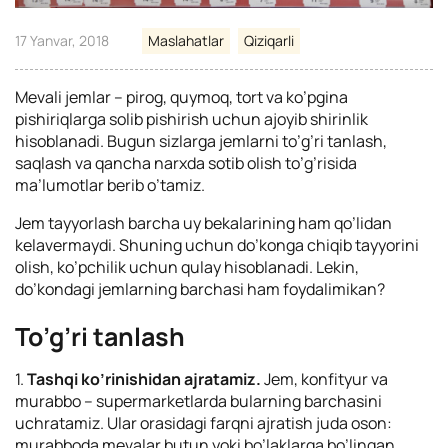
17 Yanvar, 2018
Maslahatlar
Qiziqarli
Mevali jemlar – pirog, quymoq, tort va ko’pgina
pishiriqlarga solib pishirish uchun ajoyib shirinlik
hisoblanadi. Bugun sizlarga jemlarni to’g’ri tanlash,
saqlash va qancha narxda sotib olish to’g’risida
ma’lumotlar berib o’tamiz.
Jem tayyorlash barcha uy bekalarining ham qo’lidan
kelavermaydi. Shuning uchun do’konga chiqib tayyorini
olish, ko’pchilik uchun qulay hisoblanadi. Lekin,
do’kondagi jemlarning barchasi ham foydalimikan?
To’g’ri tanlash
1.
Tashqi ko’rinishidan ajratamiz.
Jem, konfityur va
murabbo – supermarketlarda bularning barchasini
uchratamiz. Ular orasidagi farqni ajratish juda oson:
murabboda mevalar butun yoki bo’laklarga bo’lingan