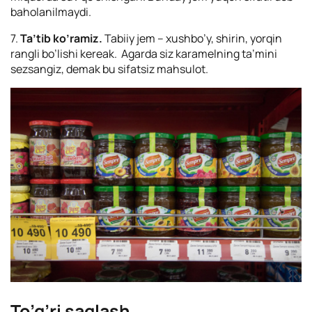
baholanilmaydi.
7.
Ta’tib ko’ramiz.
Tabiiy jem – xushbo’y, shirin, yorqin
rangli bo’lishi kereak. Agarda siz karamelning ta’mini
sezsangiz, demak bu sifatsiz mahsulot.
To’g’ri saqlash