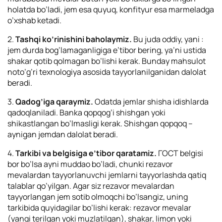
holatda bo’ladi, jem esa quyuq, konfityur esa marmeladga
o’xshab ketadi.
2.
Tashqi ko’rinishini baholaymiz.
Bu juda oddiy, yani :
jem durda bog’lamaganligiga e’tibor bering, ya’ni ustida
shakar qotib qolmagan bo’lishi kerak. Bunday mahsulot
noto’g’ri texnologiya asosida tayyorlanilganidan dalolat
beradi.
3.
Qadog’iga qaraymiz.
Odatda jemlar shisha idishlarda
qadoqlaniladi. Banka qopqog’i shishgan yoki
shikastlangan bo’lmasligi kerak. Shishgan qopqoq –
aynigan jemdan dalolat beradi.
4.
Tarkibi va belgisiga e’tibor qaratamiz.
ГОСТ belgisi
bor bo’lsa ayni muddao bo’ladi, chunki rezavor
mevalardan tayyorlanuvchi jemlarni tayyorlashda qatiq
talablar qo’yilgan. Agar siz rezavor mevalardan
tayyorlangan jem sotib olmoqchi bo’lsangiz, uning
tarkibida quyidagilar bo’lishi kerak: rezavor mevalar
(yangi terilgan yoki muzlatilgan), shakar, limon yoki