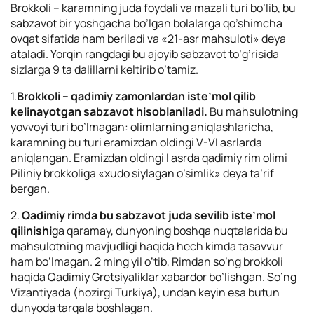
Brokkoli – karamning juda foydali va mazali turi bo’lib, bu
sabzavot bir yoshgacha bo’lgan bolalarga qo’shimcha
ovqat sifatida ham beriladi va «21-asr mahsuloti» deya
ataladi. Yorqin rangdagi bu ajoyib sabzavot to’g’risida
sizlarga 9 ta dalillarni keltirib o’tamiz.
1.
Brokkoli – qadimiy zamonlardan iste’mol qilib
kelinayotgan sabzavot hisoblaniladi.
Bu mahsulotning
yovvoyi turi bo’lmagan: olimlarning aniqlashlaricha,
karamning bu turi eramizdan oldingi V-VI asrlarda
aniqlangan. Eramizdan oldingi I asrda qadimiy rim olimi
Piliniy brokkoliga «xudo siylagan o’simlik» deya ta’rif
bergan.
2.
Qadimiy rimda bu sabzavot juda sevilib iste’mol
qilinishi
ga qaramay, dunyoning boshqa nuqtalarida bu
mahsulotning mavjudligi haqida hech kimda tasavvur
ham bo’lmagan. 2 ming yil o’tib, Rimdan so’ng brokkoli
haqida Qadimiy Gretsiyaliklar xabardor bo’lishgan. So’ng
Vizantiyada (hozirgi Turkiya), undan keyin esa butun
dunyoda tarqala boshlagan.