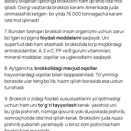
asosiy ovqatlari qatoriga brokkolini ham qo’shib iste’mol
qiladi. Oxirgi vaqtlarda brokkoli karami Amerikada juda
ommalashib ketgan: bir yilda 76 000 tonnagacha karam
iste’mol qilinadi!
7. Bundan tashqari brokkoli inson organizmi uchun zarur
bo’lgan ko’pgina
foydali moddalarni
saqlaydi. Uni
superfud deb ham atashadi: brokkolida ko’p miqdordagi
antioksidantlar, А, Е и С, РР va В guruhi vitaminlari,
mineral moddalar, oqsillar va uglevodlarni saqlaydi.
8. Aytgancha,
brokkolidagi mavjud oqsillar
,
hayvonlardagi oqsillar bilan taqqoslaniladi. To’yimliligi
borasida ular teng bo’lib, hazm qilish borasida esa ustun
turishadi.
9. Brokkoli o’zidagi foydali xususiyatlarini yo’qotmasligi
uchun ham uni
to’g’ri tayyorlash
kerak: yaxshisi uni
bu’g’da pishirish, nomiga qovurib yoki duxovkada pishirib,
xomroq holida iste’mol qilish kerak. Brokkolini juda лщэз
pishirib yuborish yaramaydi: u biroz xom pishirilsa ham
foydali ham mazalidir.