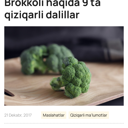
Brokkoli haqida 9 ta
qiziqarli dalillar
21 Dekabr, 2017
Maslahatlar
Qiziqarli ma'lumotlar