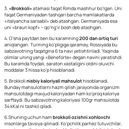
3.
«Brokkoli»
atamasi faqat Rimda mashhur bo’lgan. Uni
faqat Germaniyadan tashqari barcha mamlakatlarda
«italyancha sarsabil» deb atashgan. Germaniyada esa
uni «braun kopf» – qo’ng’ir bosh deb atashgan.
4. O’sha paytdan beri bu karamning
200 dan ortiq turi
aniqlangan. Turining ko’pligiga qaramay, Rossiyada bu
sabzavotning faqatgina 6 ta navi yetishtiriladi. Yaqinda
olimlar uning yangi «Beneforte» degan navini yaratishdi.
Bu karamda foydali, saraton xastaligini oldini oluvchi
moddalar 3 hissa ko’p hisoblanadi.
5. Brokkoli
nisbiy kaloriyali mahsulot
hisoblanadi.
Bunday mahsulotlarni hazm qilish jarayonida organizm
mahsulotdagi mavjud kaloriyadan ham ko’proq kaloriya
sarflaydi. Bu sabzavotning kaloriyasi 100gr mahsulotda
34 kKal ni tashkil qiladi.
6.Shuning uchun ham
brokkoli ozishni xohlovchi
insonlarga tavsiya qilinadi. Ko’pchilik parhez tutuvchilar,