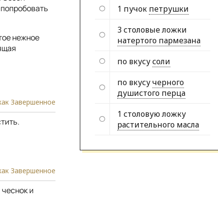
я попробовать
1 пучок
петрушки
3 столовые ложки
тое нежное
натертого пармезана
тящая
по вкусу
соли
по вкусу
черного
душистого перца
как Завершенное
1 столовую ложку
тить.
растительного масла
как Завершенное
 чеснок и