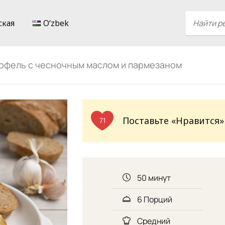
ская
Oʻzbek
офель с чесночным маслом и пармезаном
Поставьте «Нравится»
71
50 минут
6 Порций
Средний