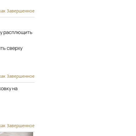
как Завершенное
ху расплющить
ить сверху
как Завершенное
ховку на
как Завершенное