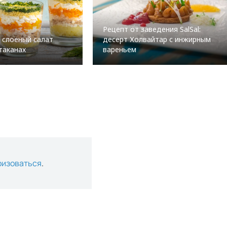
Рецепт от заведения SalSal:
 слоеный салат
десерт Холвайтар с инжирным
таканах
вареньем
ризоваться
.