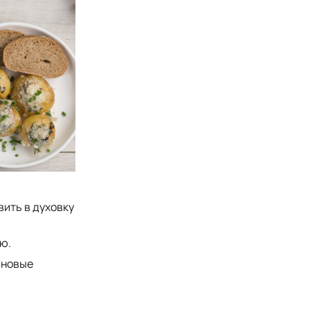
вить в духовку
ю.
 новые