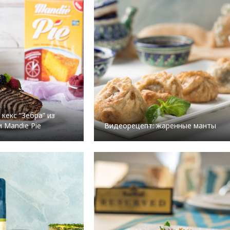
кекс “Зебра” из
 Mandie Pie
Видеорецепт: жаренные манты