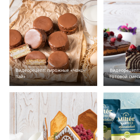
Видеорецепт: пирожные «Чоко-
Видеорецепт: 
пай»
готовой смеси