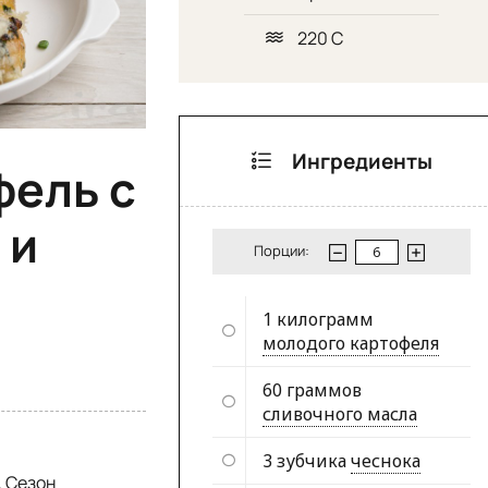
220 С
Ингредиенты
фель с
 и
Порции:
1 килограмм
молодого картофеля
60 граммов
сливочного масла
3 зубчика
чеснока
. Сезон