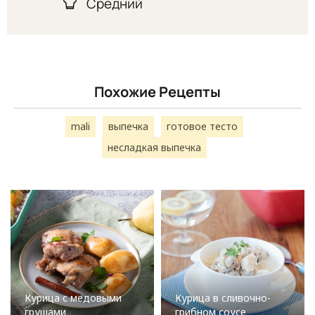
Средний
Похожие Рецепты
mali
выпечка
готовое тесто
несладкая выпечка
Курица с медовыми
Курица в сливочно-
грушами
грибном соусе