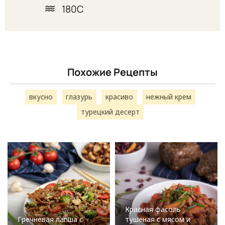
180С
Похожие Рецепты
вкусно
глазурь
красиво
нежный крем
турецкий десерт
Красная фасоль
Гречневая лапша с
тушеная с мясом и