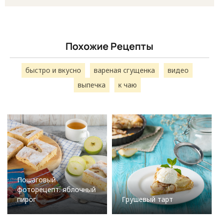
Похожие Рецепты
быстро и вкусно
вареная сгущенка
видео
выпечка
к чаю
Пошаговый
фоторецепт: яблочный
пирог
Грушевый тарт