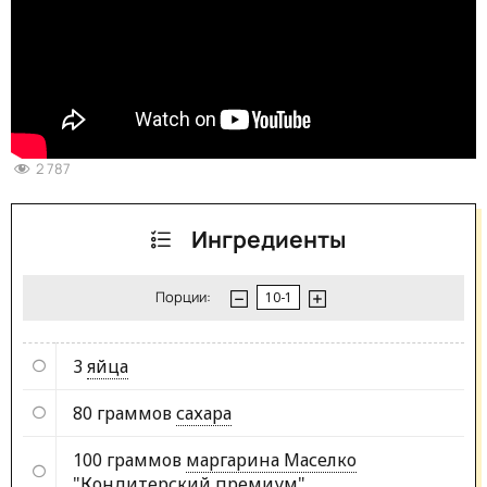
2 787
Ингредиенты
Порции:
3
яйца
80 граммов
сахара
100 граммов
маргарина Маселко
"Кондитерский премиум"