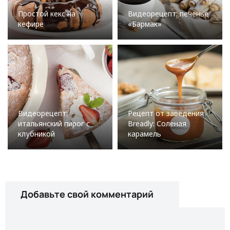
Простой кекс на
Видеорецепт: печенье
кефире
«Бармак»
Видеорецепт:
Рецепт от заведения
итальянский пирог с
Breadly: Соленая
клубникой
карамель
Добавьте свой комментарий