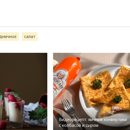
дничное
салат
Видеорецепт: яичные конвертики
с колбасой и сыром