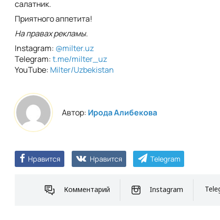
салатник.
Приятного аппетита!
На правах рекламы
.
Instagram:
@milter.uz
Telegram:
t.me/milter_uz
YouTube:
Milter/Uzbekistan
Автор:
Ирода Алибекова
Нравится
Нравится
Telegram
Комментарий
Instagram
Tele