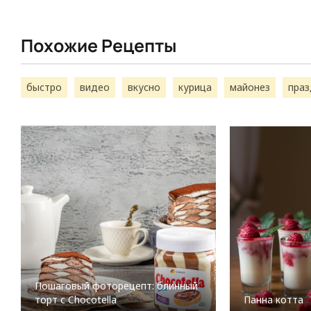
Похожие Рецепты
быстро
видео
вкусно
курица
майонез
праз
Пошаговый фоторецепт: блинный
торт с Chocotella
Панна котта