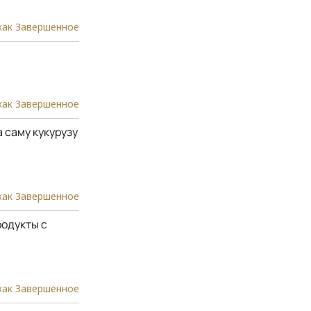
как Завершенное
как Завершенное
 саму кукурузу
как Завершенное
родукты с
как Завершенное