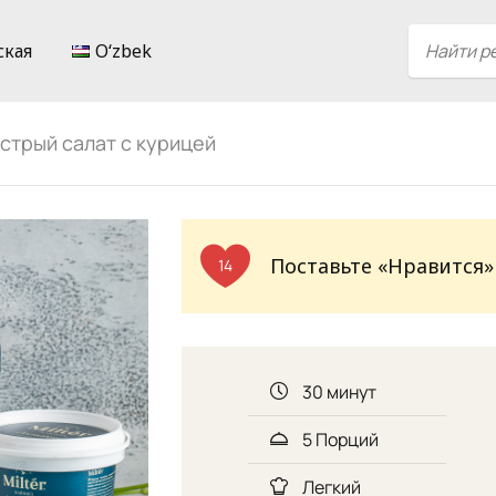
ская
Oʻzbek
стрый салат с курицей
Поставьте «Нравится»
14
30 минут
5 Порций
Легкий