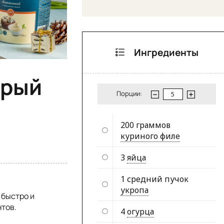
Ингредиенты
трый
Порции:
200 граммов
куриного филе
3
яйца
1 средний пучок
укропа
 быстро и
нтов.
4
огурца