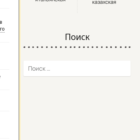
казахская
в
го
Поиск
е