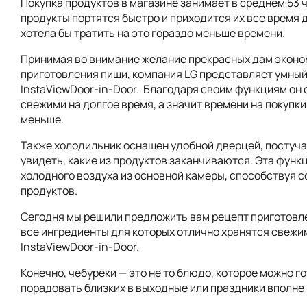
Покупка продуктов в магазине занимает в среднем 53 ча
продукты портятся быстро и приходится их все время 
хотела бы тратить на это гораздо меньше времени.
Принимая во внимание желание прекрасных дам эконо
приготовления пищи, компания LG представляет умный
InstaViewDoor-in-Door. Благодаря своим функциям он
свежими на долгое время, а значит времени на покупки
меньше.
Также холодильник оснащен удобной дверцей, постуча
увидеть, какие из продуктов заканчиваются. Эта функ
холодного воздуха из основной камеры, способствуя 
продуктов.
Сегодня мы решили предложить вам рецепт приготовл
все ингредиенты для которых отлично хранятся свежи
InstaViewDoor-in-Door.
Конечно, чебуреки — это не то блюдо, которое можно г
порадовать близких в выходные или праздники вполне