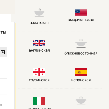
американская
азиатская
нты
английская
ближневосточная
грузинская
испанская
в
итальянская