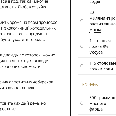
са в год, так как многие
воды
докупать. Любая хозяйка
20
миллилитро
мить время на всем процессе
растительно
 и экологичный холодильник
масла
 сохранит ваши продукты
 будет уходить гораздо
1 столовая
ложка
9%
уксуса
в дважды по которой, можно
ция препятствует выходу
1, 5 столовы
сохранению свежести
ложки
соли
ения аппетитных чебуреков,
НАЧИНКА:
ми в холодильнике
300 граммов
отовить каждый день, но
мясного
 реально.
фарша