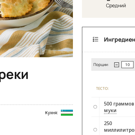
Средний
Ингредие
Порции:
реки
ТЕСТО:
500 граммов
муки
Кухня:
250
миллилитро