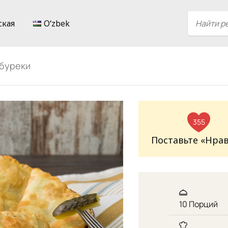
ская
Oʻzbek
ебуреки
355
Поставьте «Нра
10 Порций