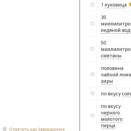
1
луковица
30
миллилитро
ледяной во
50
миллилитро
сметаны
половина
чайной лож
зиры
по вкусу
сол
по вкусу
черного
молотого
перца
Отметить как Завершенное