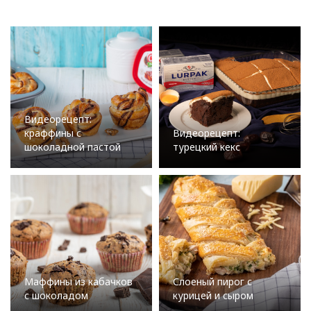
Видеорецепт:
краффины с
Видеорецепт:
шоколадной пастой
турецкий кекс
Маффины из кабачков
Слоеный пирог с
с шоколадом
курицей и сыром