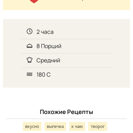
2 часа
8 Порций
Средний
180 С
Похожие Рецепты
вкусно
выпечка
к чаю
творог