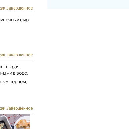
как Завершенное
ливочный сыр,
как Завершенное
пить края
ными в воде.
рным перцем,
как Завершенное