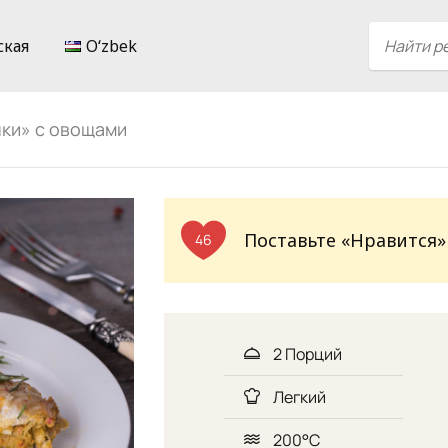
ская
Oʻzbek
ки» с овощами
Поставьте «Нравится»
46
2 Порций
Легкий
200°C