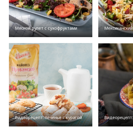
Мясной рулет с сухофруктами
Мексиканский
Видеорецепт: печенье с курагой
Видеорецепт: