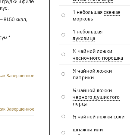
 грудки и филе
кус.
1 небольшая
свежая
морковь
 81.50 ккал,
1 небольшая
сум.*
луковица
½ чайной ложки
чесночного порошка
¼ чайной ложки
как Завершенное
паприки
¼ чайной ложки
черного душистого
перца
как Завершенное
½ чайной ложки
соли
шпажки или