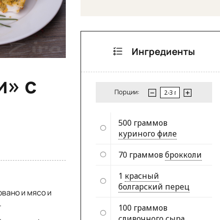
Ингредиенты
и» с
Порции:
500 граммов
куриного филе
70 граммов
брокколи
1
красный
болгарский перец
вано и мясо и
.
100 граммов
сливочного сыра