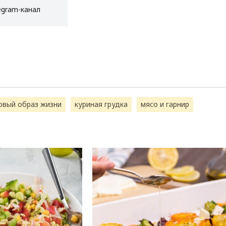
egram-канал
овый образ жизни
куриная грудка
мясо и гарнир