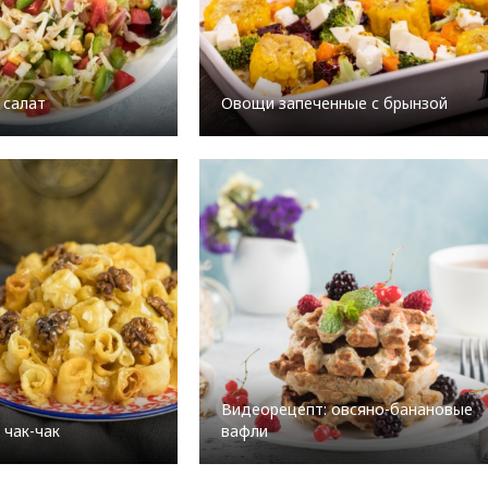
 салат
Овощи запеченные с брынзой
Видеорецепт: овсяно-банановые
 чак-чак
вафли