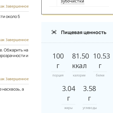
зубочистки
как Завершенное
ти около 5
Пищевая ценность
как Завершенное
е. Обжарить на
100
81.50
10.53
прозрачности и
г
ккал
г
порция
калории
белки
как Завершенное
3.04
3.58
е насквозь, а
г
г
жиры
углеводы