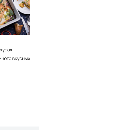
дусах.
много вкусных