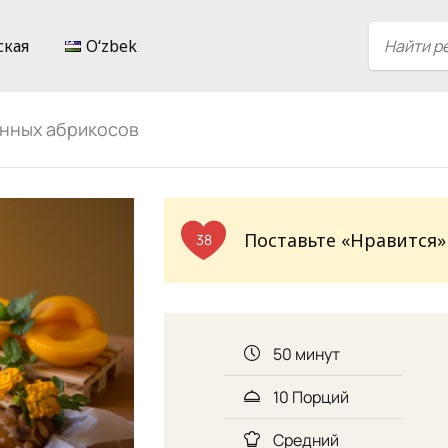
ская
Oʻzbek
анных абрикосов
Поставьте «Нравится»
38
50 минут
10 Порций
Средний