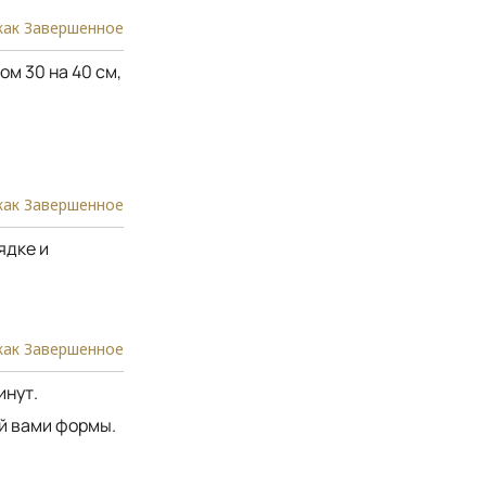
как Завершенное
м 30 на 40 см,
как Завершенное
ядке и
как Завершенное
инут.
й вами формы.