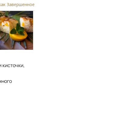
как Завершенное
и кисточки,
много