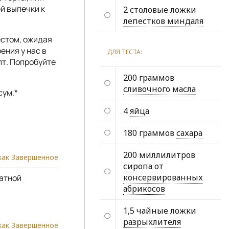
й выпечки к
2 столовые ложки
лепестков миндаля
естом, ожидая
ения у нас в
ДЛЯ ТЕСТА:
пт. Попробуйте
200 граммов
сливочного масла
сум.*
4
яйца
180 граммов
сахара
200 миллилитров
как Завершенное
сиропа от
консервированных
натной
абрикосов
1,5 чайные ложки
разрыхлителя
как Завершенное