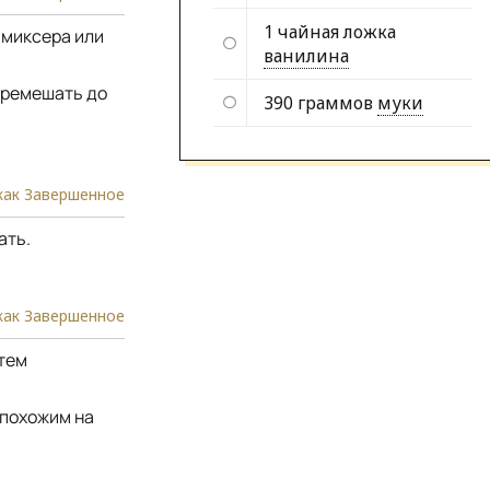
1 чайная ложка
 миксера или
ванилина
еремешать до
390 граммов
муки
как Завершенное
ать.
как Завершенное
атем
 похожим на