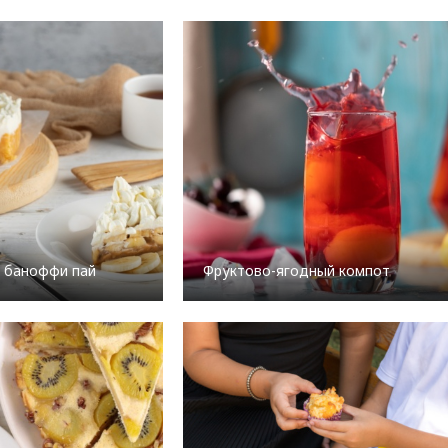
 баноффи пай
Фруктово-ягодный компот