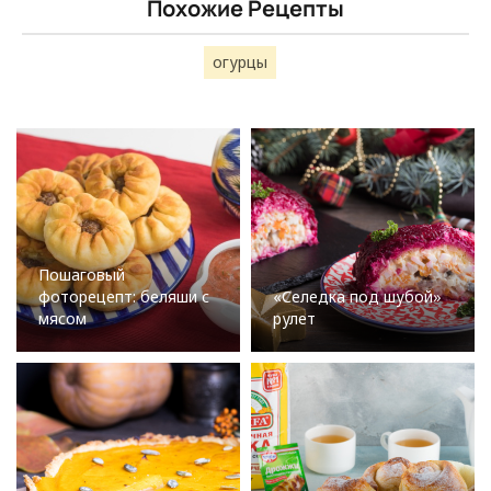
Похожие Рецепты
огурцы
Пошаговый
фоторецепт: беляши с
«Селедка под шубой»
мясом
рулет