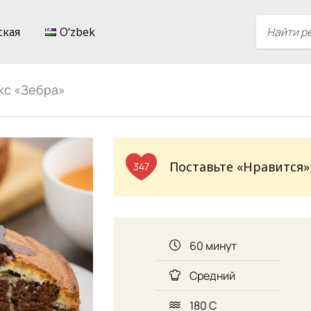
ская
Oʻzbek
кс «Зебра»
Поставьте «Нравится»
347
60 минут
Средний
180 С