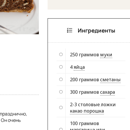
Ингредиенты
250 граммов
муки
4
яйца
200 граммов
сметаны
300 граммов
сахара
2-3 столовые ложки
какао порошка
 празднично,
. Он очень
100 граммов
маргарина или