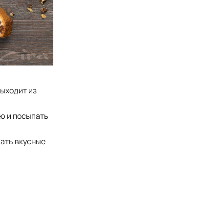
выходит из
ю и посыпать
вать вкусные