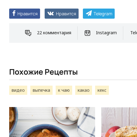
Нравится
Нравится
Telegram
22 комментария
Instagram
Tel
Похожие Рецепты
видео
выпечка
к чаю
какао
кекс