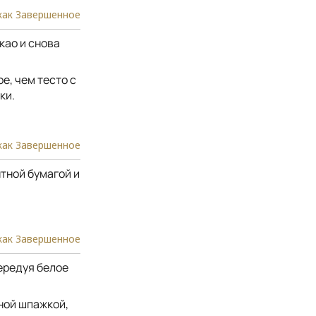
как Завершенное
као и снова
е, чем тесто с
ки.
как Завершенное
тной бумагой и
как Завершенное
ередуя белое
ной шпажкой,