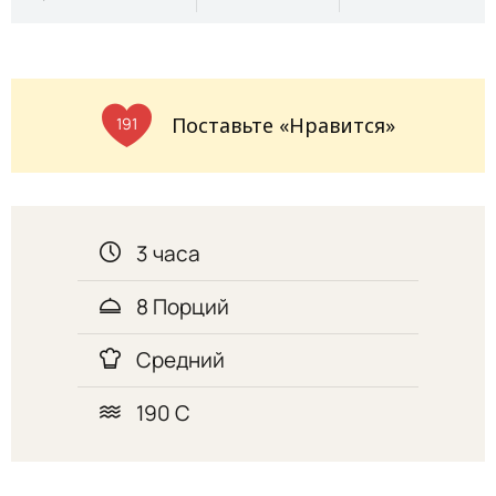
Поставьте «Нравится»
191
3 часа
8 Порций
Средний
190 С