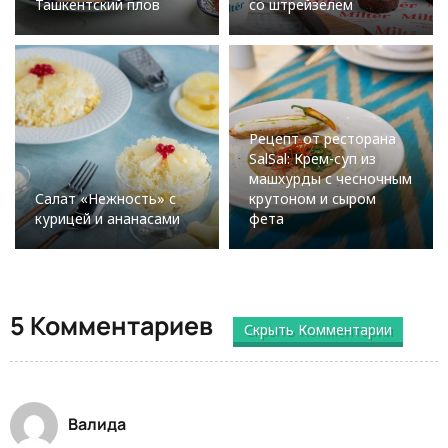
Ташкентский плов
со штрейзелем
Рецепт от ресторана
SalSal: Крем-суп из
машхурды с чесночным
Салат «Нежность» с
крутоном и сыром
курицей и ананасами
фета
5 Комментариев
Скрыть Комментарии
Валида