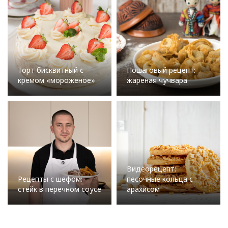
Торт бисквитный с
Пошаговый рецепт:
кремом «мороженое»
жареная чучвара
Видеорецепт:
Рецепты с шефом:
песочные кольца с
стейк в перечном соусе
арахисом