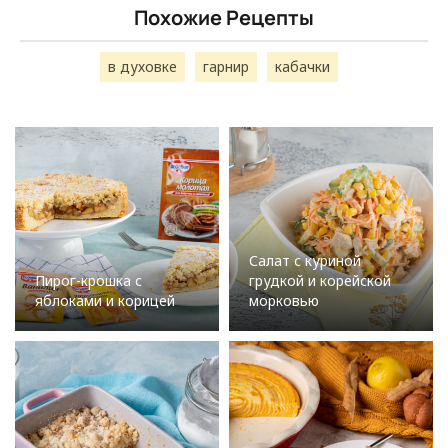
Похожие Рецепты
в духовке
гарнир
кабачки
Салат с куриной
Пирог-крошка с
грудкой и корейской
яблоками и корицей
морковью