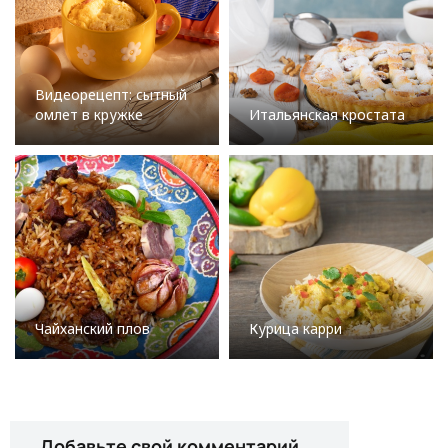
Видеорецепт: сытный
омлет в кружке
Итальянская кростата
Чайханский плов
Курица карри
Добавьте свой комментарий