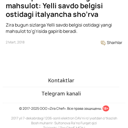
mahsulot: Yelli savdo belgisi
ostidagi italyancha sho’rva
Zira bugun sizlarga Yelli savdo belgisi ostidagi yangi
mahsulot to’g’risida gapirib beradi.
2 Mart, 2018
Sharhlar
Kontaktlar
Telegram kanali
© 2017-2025 ООО «Zira Chef». Все права защищены.
18+
2017 yil 7-dekabrdagi 1206-sonli elektron OAV ni ro'yxatdan o'tkazish
Bosh muharrir: Sultonova Ra’no Furqat qizi
Ta'sischi: "Zira Chef" MChJ