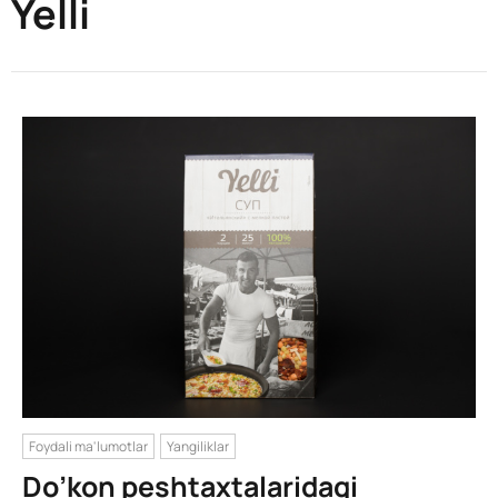
Yelli
Foydali ma'lumotlar
Yangiliklar
Do’kon peshtaxtalaridagi