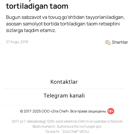
tortiladigan taom
Bugun sabzavot va tovuq go’shtidan tayyorlaniladigan,
asosan samolyot bortida tortiladigan taom retseptini
sizlarga taqdim etamiz.
27 Avgu, 2018
Sharhlar
Kontaktlar
Telegram kanali
© 2017-2025 ООО «Zira Chef». Все права защищены.
18+
2017 yil 7-dekabrdagi 1206-sonli elektron OAV ni ro'yxatdan o'tkazish
Bosh muharrir: Sultonova Ra’no Furqat qizi
Ta'sischi: "Zira Chef" MChJ