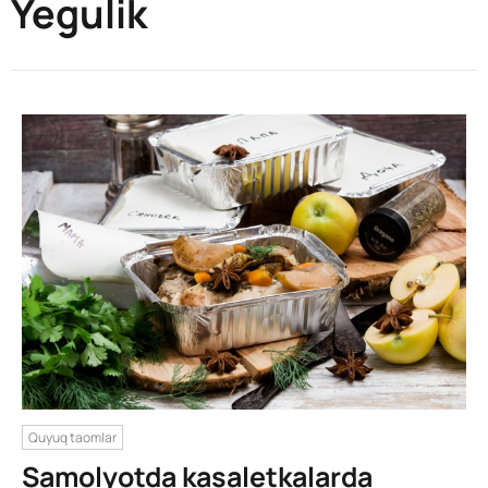
Yegulik
Quyuq taomlar
Samolyotda kasaletkalarda