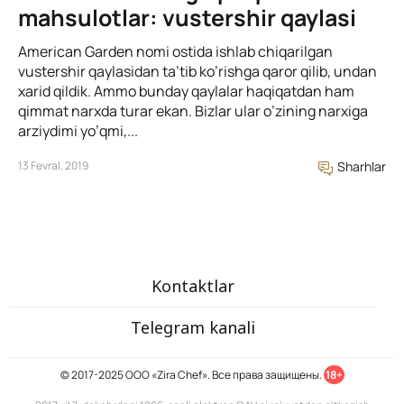
mahsulotlar: vustershir qaylasi
American Garden nomi ostida ishlab chiqarilgan
vustershir qaylasidan ta’tib ko’rishga qaror qilib, undan
xarid qildik. Ammo bunday qaylalar haqiqatdan ham
qimmat narxda turar ekan. Bizlar ular o’zining narxiga
arziydimi yo’qmi,...
13 Fevral, 2019
Sharhlar
Kontaktlar
Telegram kanali
© 2017-2025 ООО «Zira Chef». Все права защищены.
18+