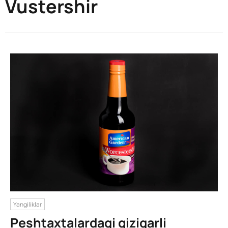
Vustershir
Yangiliklar
Peshtaxtalardagi qiziqarli