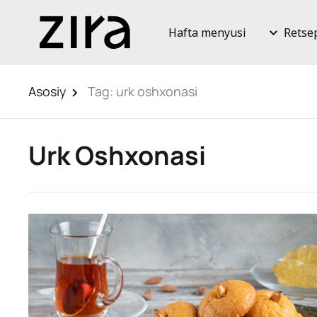
Hafta menyusi
Retse
Asosiy
Tag:
urk oshxonasi
Urk Oshxonasi