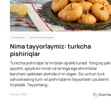
retseptlar
turkcha pishiriqlar
Nima tayyorlaymiz: turkcha
pishiriqlar
Turkcha pishiriqlar ta’mi bilan ajralib turadi. Yong’oq yoki
qiyomli, ajoyib ko’rinish va ta’mga ega shirinliklar
barchani qalbidan alohida o’rin olgan. Siz uchun turk
oshxonasinig turli-xil pishiriqlarini tayyorlash usullarini
to’pladik. Tayyorlang...
14 Iyun, 2023
Sharhla