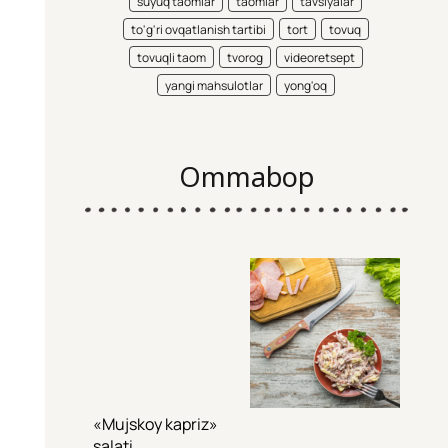
suyuq taomlar
taomlar
tavsiyalar
to'g'ri ovqatlanish tartibi
tort
tovuq
tovuqli taom
tvorog
videoretsept
yangi mahsulotlar
yong'oq
Ommabop
«Mujskoy kapriz»
salati