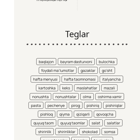
Teglar
baqlajon
bayram dasturxoni
bulochka
foydali ma'lumotlar
gazaklar
go'sht
hafta menyusi
hafta taomnomasi
italyancha
kartoshka
keks
maslahatlar
mazali
nonushta
nonushtalar
olma
oshirma xamir
pasta
pechenye
pirog
pishiriq
pishiriqlar
pishloq
qiyma
qiziqarli
qovoqcha
quyuq taom
quyuq taomlar
salat
salatlar
shirinlik
shirinliklar
shokolad
somsa