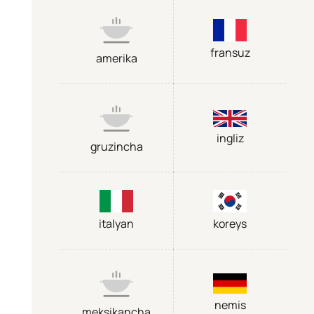
fransuz
amerika
ingliz
gruzincha
italyan
koreys
nemis
meksikancha