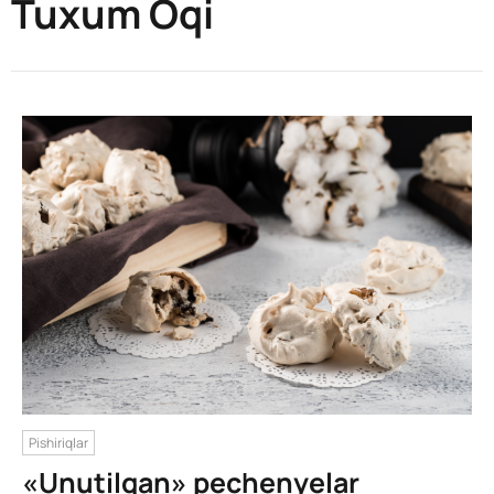
Tuxum Oqi
Pishiriqlar
«Unutilgan» pechenyelar