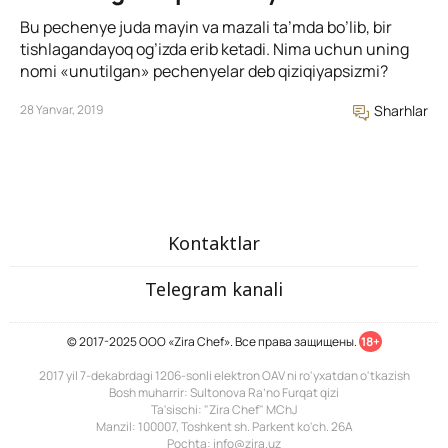
Bu pechenye juda mayin va mazali ta’mda bo’lib, bir
tishlagandayoq og’izda erib ketadi. Nima uchun uning
nomi «unutilgan» pechenyelar deb qiziqiyapsizmi?
28 Yanvar, 2019
Sharhlar
Kontaktlar
Telegram kanali
© 2017-2025 ООО «Zira Chef». Все права защищены.
18+
2017 yil 7-dekabrdagi 1206-sonli elektron OAV ni ro'yxatdan o'tkazish
Bosh muharrir: Sultonova Ra’no Furqat qizi
Ta'sischi: "Zira Chef" MChJ
Manzil: 100007, Toshkent sh. Parkent ko'ch. 26A
Pochta: info@zira.uz