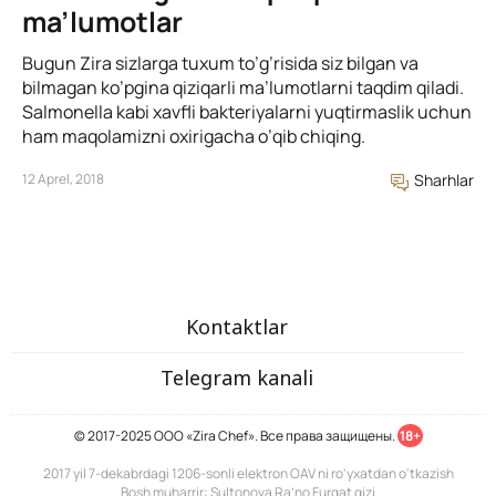
ma’lumotlar
Bugun Zira sizlarga tuxum to’g’risida siz bilgan va
bilmagan ko’pgina qiziqarli ma’lumotlarni taqdim qiladi.
Salmonella kabi xavfli bakteriyalarni yuqtirmaslik uchun
ham maqolamizni oxirigacha o’qib chiqing.
12 Aprel, 2018
Sharhlar
Kontaktlar
Telegram kanali
© 2017-2025 ООО «Zira Chef». Все права защищены.
18+
2017 yil 7-dekabrdagi 1206-sonli elektron OAV ni ro'yxatdan o'tkazish
Bosh muharrir: Sultonova Ra’no Furqat qizi