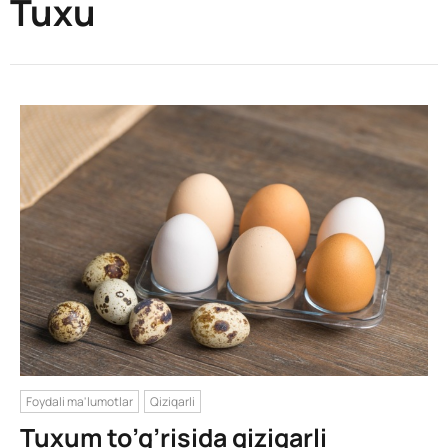
Tuxu
Foydali ma'lumotlar
Qiziqarli
Tuxum to’g’risida qiziqarli