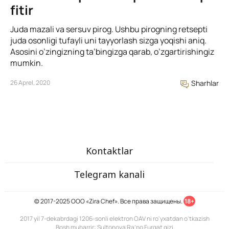
fitir
Juda mazali va sersuv pirog. Ushbu pirogning retsepti
juda osonligi tufayli uni tayyorlash sizga yoqishi aniq.
Asosini o’zingizning ta’bingizga qarab, o’zgartirishingiz
mumkin.
26 Aprel, 2020
Sharhlar
Kontaktlar
Telegram kanali
© 2017-2025 ООО «Zira Chef». Все права защищены.
18+
2017 yil 7-dekabrdagi 1206-sonli elektron OAV ni ro'yxatdan o'tkazish
Bosh muharrir: Sultonova Ra’no Furqat qizi