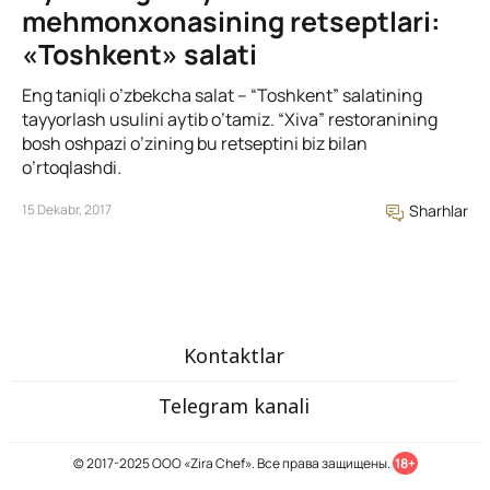
mehmonxonasining retseptlari:
«Toshkent» salati
Eng taniqli o’zbekcha salat – “Toshkent” salatining
tayyorlash usulini aytib o’tamiz. “Xiva” restoranining
bosh oshpazi o’zining bu retseptini biz bilan
o’rtoqlashdi.
15 Dekabr, 2017
Sharhlar
Kontaktlar
Telegram kanali
© 2017-2025 ООО «Zira Chef». Все права защищены.
18+