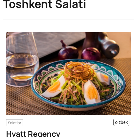
Toshkent Salati
o'zbek
Salatlar
Hyatt Regency