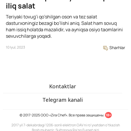
iliq salat
Teriyaki tovug’i qo’shilgan oson va tez salat
dasturxoningiz bezagi bo’lishi aniq. Salat ham sovuq
ham issiq holatda mazalidir, va ayniqsa osiyo taomlarini
sevuvchilarga yoqadi.
10 Iyul, 2023
Sharhlar
Kontaktlar
Telegram kanali
© 2017-2025 ООО «Zira Chef». Все права защищены.
18+
2017 yil 7-dekabrdagi 1206-sonli elektron OAV ni ro'yxatdan o'tkazish
Bosh muharrir: Sultonova Ra’no Furqat qizi