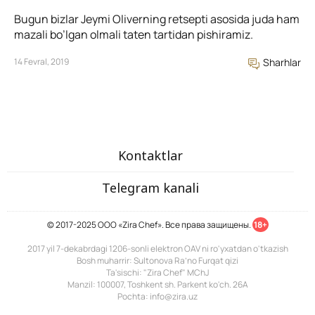
Bugun bizlar Jeymi Oliverning retsepti asosida juda ham
mazali bo’lgan olmali taten tartidan pishiramiz.
14 Fevral, 2019
Sharhlar
Kontaktlar
Telegram kanali
© 2017-2025 ООО «Zira Chef». Все права защищены.
18+
2017 yil 7-dekabrdagi 1206-sonli elektron OAV ni ro'yxatdan o'tkazish
Bosh muharrir: Sultonova Ra’no Furqat qizi
Ta'sischi: "Zira Chef" MChJ
Manzil: 100007, Toshkent sh. Parkent ko'ch. 26A
Pochta: info@zira.uz