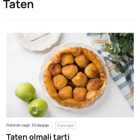
Taten
Pishirish vaqti: 50 daqiqa
Pishiriqlar
Taten olmali tarti