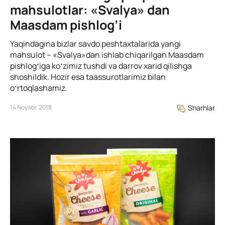
mahsulotlar: «Svalya» dan
Maasdam pishlog’i
Yaqindagina bizlar savdo peshtaxtalarida yangi
mahsulot – «Svalya»dan ishlab chiqarilgan Maasdam
pishlogʻiga koʻzimiz tushdi va darrov xarid qilishga
shoshildik. Hozir esa taassurotlarimiz bilan
oʻrtoqlashamiz.
14 Noyabr, 2018
Sharhlar