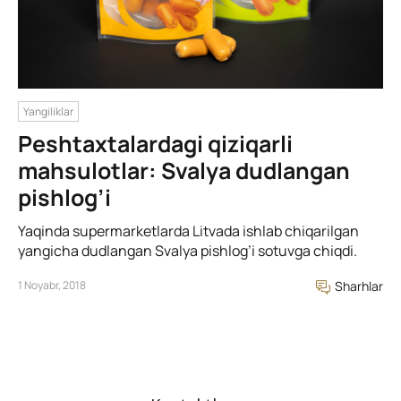
Yangiliklar
Peshtaxtalardagi qiziqarli
mahsulotlar: Svalya dudlangan
pishlog’i
Yaqinda supermarketlarda Litvada ishlab chiqarilgan
yangicha dudlangan Svalya pishlog’i sotuvga chiqdi.
1 Noyabr, 2018
Sharhlar