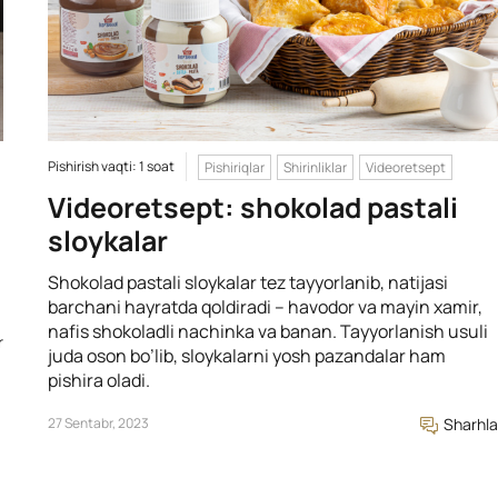
Pishirish vaqti: 1 soat
Pishiriqlar
Shirinliklar
Videoretsept
Videoretsept: shokolad pastali
sloykalar
Shokolad pastali sloykalar tez tayyorlanib, natijasi
barchani hayratda qoldiradi – havodor va mayin xamir,
nafis shokoladli nachinka va banan. Tayyorlanish usuli
r
juda oson bo’lib, sloykalarni yosh pazandalar ham
pishira oladi.
27 Sentabr, 2023
Sharhla