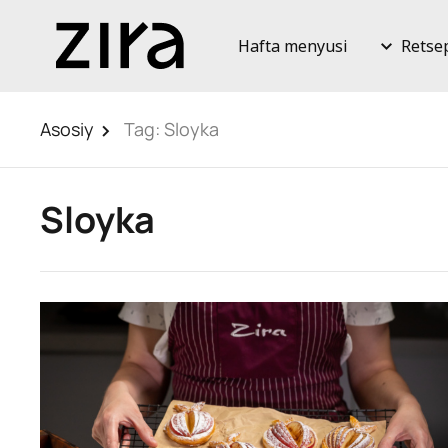
Hafta menyusi
Retse
Asosiy
Tag:
Sloyka
Sloyka