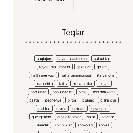
Teglar
baqlajon
bayram dasturxoni
bulochka
foydali ma'lumotlar
gazaklar
go'sht
hafta menyusi
hafta taomnomasi
italyancha
kartoshka
keks
maslahatlar
mazali
nonushta
nonushtalar
olma
oshirma xamir
pasta
pechenye
pirog
pishiriq
pishiriqlar
pishloq
qiyma
qiziqarli
qovoqcha
quyuq taom
quyuq taomlar
salat
salatlar
shirinlik
shirinliklar
shokolad
somsa