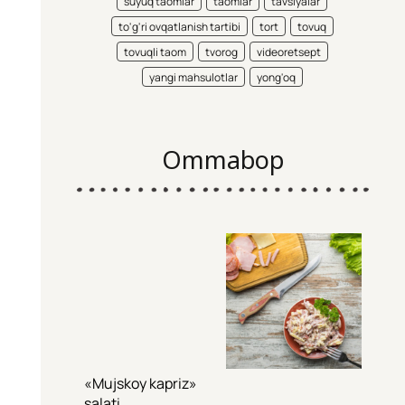
suyuq taomlar
taomlar
tavsiyalar
to'g'ri ovqatlanish tartibi
tort
tovuq
tovuqli taom
tvorog
videoretsept
yangi mahsulotlar
yong'oq
Ommabop
«Mujskoy kapriz»
salati