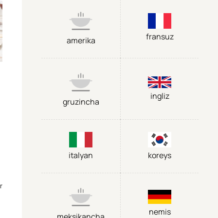
fransuz
amerika
ingliz
gruzincha
italyan
koreys
r
nemis
meksikancha