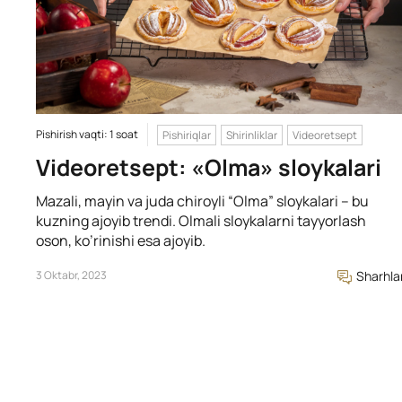
Pishirish vaqti: 1 soat
Pishiriqlar
Shirinliklar
Videoretsept
Videoretsept: «Olma» sloykalari
Mazali, mayin va juda chiroyli “Olma” sloykalari – bu
kuzning ajoyib trendi. Olmali sloykalarni tayyorlash
oson, ko’rinishi esa ajoyib.
3 Oktabr, 2023
Sharhla