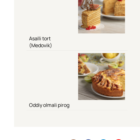
Asalli tort
(Medovik)
Oddiy olmali pirog