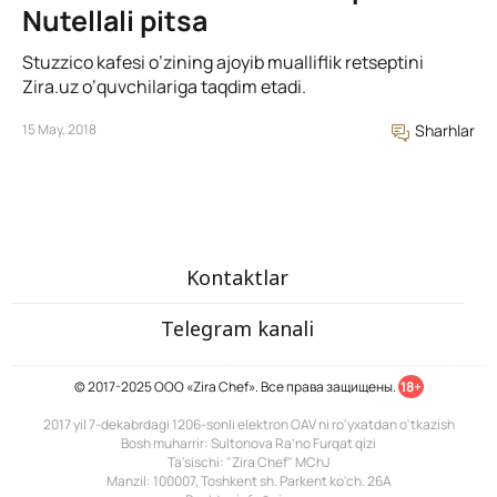
Nutellali pitsa
Stuzzico kafesi o’zining ajoyib mualliflik retseptini
Zira.uz o’quvchilariga taqdim etadi.
15 May, 2018
Sharhlar
Kontaktlar
Telegram kanali
© 2017-2025 ООО «Zira Chef». Все права защищены.
18+
2017 yil 7-dekabrdagi 1206-sonli elektron OAV ni ro'yxatdan o'tkazish
Bosh muharrir: Sultonova Ra’no Furqat qizi
Ta'sischi: "Zira Chef" MChJ
Manzil: 100007, Toshkent sh. Parkent ko'ch. 26A