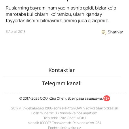
Ruslarning bayrami ham yaqinlashib qoldi, bizlar ko’p
marotaba kulichlarni ko’ramizu, ularni qanday
tayyorlanilishini bilmaymiz, ammo juda qiziqamiz.
3 Aprel, 2018
Sharhlar
Kontaktlar
Telegram kanali
© 2017-2025 ООО «Zira Chef». Все права защищены.
18+
2017 yil 7-dekabrdagi 1206-sonli elektron OAV ni ro'yxatdan o'tkazish
Bosh muharrir: Sultonova Ra’no Furqat qizi
Ta'sischi: "Zira Chef" MChJ
Manzil: 100007, Toshkent sh. Parkent ko'ch. 26A
Pochta: info@zira.uz