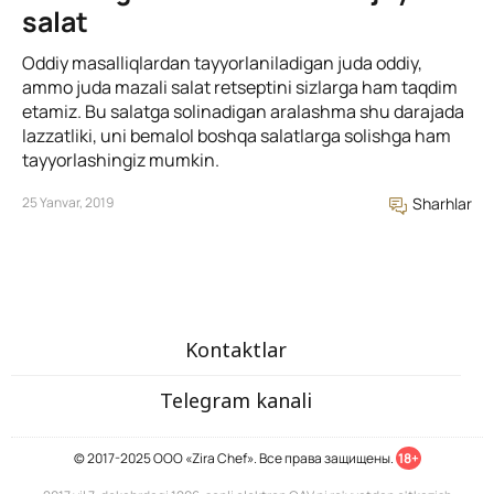
salat
Oddiy masalliqlardan tayyorlaniladigan juda oddiy,
ammo juda mazali salat retseptini sizlarga ham taqdim
etamiz. Bu salatga solinadigan aralashma shu darajada
lazzatliki, uni bemalol boshqa salatlarga solishga ham
tayyorlashingiz mumkin.
25 Yanvar, 2019
Sharhlar
Kontaktlar
Telegram kanali
© 2017-2025 ООО «Zira Chef». Все права защищены.
18+