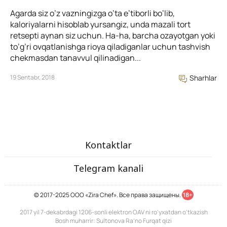
Agarda siz o’z vazningizga o’ta e’tiborli bo’lib,
kaloriyalarni hisoblab yursangiz, unda mazali tort
retsepti aynan siz uchun. Ha-ha, barcha ozayotgan yoki
to’g’ri ovqatlanishga rioya qiladiganlar uchun tashvish
chekmasdan tanavvul qilinadigan...
19 Sentabr, 2018
Sharhlar
Kontaktlar
Telegram kanali
© 2017-2025 ООО «Zira Chef». Все права защищены.
18+
2017 yil 7-dekabrdagi 1206-sonli elektron OAV ni ro'yxatdan o'tkazish
Bosh muharrir: Sultonova Ra’no Furqat qizi